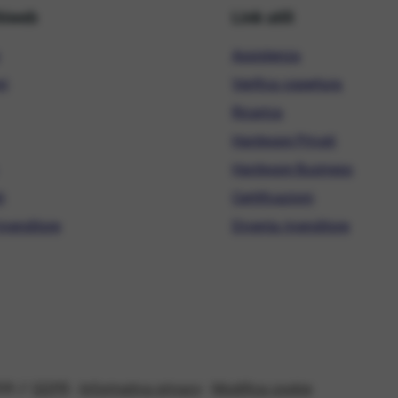
hiweb
Link utili
Assistenza
ni
Verifica copertura
Ricarica
Hardware Privati
Hardware Business
i
Certificazioni
ivenditore
Diventa rivenditore
08 //
GDPR
-
Informativa privacy
-
Modifica cookie