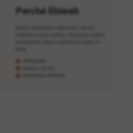
Perché Ehiweb
Siamo l'alternativa veloce per i servizi
internet di casa e ufficio. Facciamo ricerca,
sviluppiamo idee e costruiamo futuro. In
Italia.
Affidabilità
Nessun vincolo
Assistenza dedicata