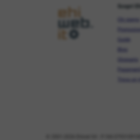
Scopri E
Chi siamo
Promozio
Guide
Blog
Glossario
Pagament
Trova un r
© 2001-2026 Ehinet Srl - P. IVA 079310910