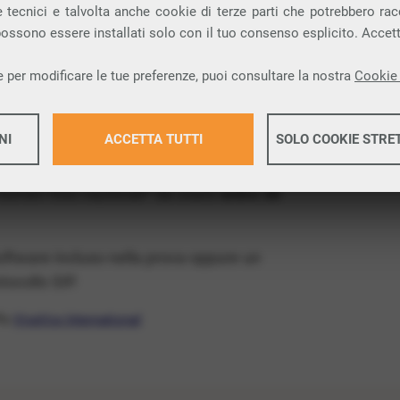
ia VoIP che permette di
telefonare via
 tecnici e talvolta anche cookie di terze parti che potrebbero racco
 possono essere installati solo con il tuo consenso esplicito. Accet
provincia di Lecce e nella tua città: Lecce.
 per modificare le tue preferenze, puoi consultare la nostra
Cookie 
x Free
, un numero telefonico gratis della tua
s e senza impegno
: basta avere una linea
NI
ACCETTA TUTTI
SOLO COOKIE STRE
 numeri fissi nazionali* da usare
entro 30
Maggiori 
software incluso nella prova oppure un
Maggiori 
ocollo SIP.
ffa
VivaVox International