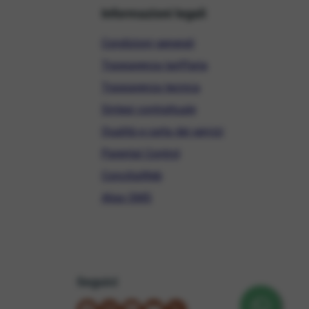
Informazioni legali
Condizioni generali
Trasparenza tariffaria
Trasparenza tecnica
Sintesi contrattuale
Qualità e carta dei servizi
Parental Control
ConciliaWeb
Alias SMS
Seguici