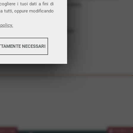
gliere i tuoi dati a fini di
costruiamo futuro. In Italia.
ta tutti, oppure modificando
Affidabilità
Nessun vincolo
policy.
Assistenza dedicata
TTAMENTE NECESSARI
informazioni
informazioni
MOZIONE
PROMOZIO