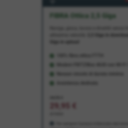
FIBRA Ottica 2,5 Giga
Naviga, gioca, lavora e divertiti senza li
altissima velocità:
2,5 Giga in downlo
Giga in upload
100% fibra ottica FTTH
Modem FRITZ!Box 4630 con Wi-Fi 7
Nessun vincolo di durata minima
Assistenza dedicata
34,95 €
29,95 €
al mese
Per sempre! Il prezzo è bloccato dal mom