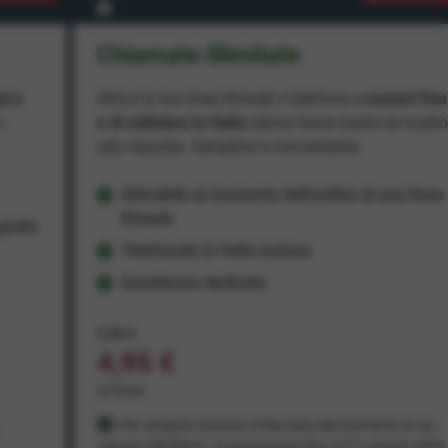
Chiamate Illimitate
ad e
Attiva la tua linea Ehiweb e telefona a
numeri fiss
e
e di cellulare in Italia
senza fasce orarie né scatt
alla risposta. Semplice e conveniente.
Attivabile al momento dell'ordine di una linea
Ehiweb
ratis
Telefonate in Italia incluse
Assistenza dedicata
9,95 €
4,95 €
al mese
Per sempre! Il prezzo è bloccato dal momento in cui
aderisci all'offerta. In promozione fino al 31 agosto 2026