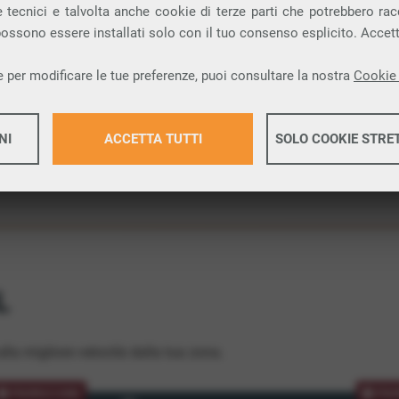
 tecnici e talvolta anche cookie di terze parti che potrebbero racco
ione.
 possono essere installati solo con il tuo consenso esplicito. Accet
 per modificare le tue preferenze, puoi consultare la nostra
Cookie 
NI
ACCETTA TUTTI
SOLO COOKIE STRE
Maggiori 
Maggiori 
L
lla migliore velocità dalla tua zona.
PROMOZIONE
PRO