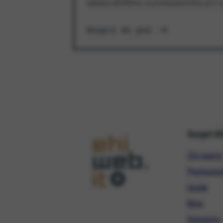
aderisci all'offerta. In promozione fino al 3
Scopri di più
Scopri E
Chi siamo
Promozio
Guide
Blog
Glossario