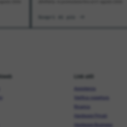
1 agosto 2026
all'offerta. In promozione fino al 31 agosto 2026
Scopri di più
hiweb
Link utili
Assistenza
ni
Verifica copertura
Ricarica
Hardware Privati
Hardware Business