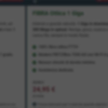
FIBRA Ottica 1 Giga
miti, ad
Internet a grande velocità:
1 Giga in downlo
ad
e ben
1
300 Mega in upload
. Naviga, gioca, scarica 
carica file, sempre in modo fluido.
100% fibra ottica FTTH
 gratis
Modem FRITZ!Box 7530 AX con Wi-Fi 6 g
Nessun vincolo di durata minima
Assistenza dedicata
29,95 €
24,95 €
al mese
ento in cui
Prezzo bloccato per 3 mesi da quando aderisci