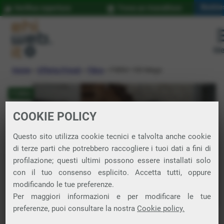
Busine
Verifica copertura
Trova un rivenditore
Me
Home
»
Offerta Privati
»
Fibra
»
FIBRA 100 Mega
FIBRA
COOKIE POLICY
Questo sito utilizza cookie tecnici e talvolta anche cookie
di terze parti che potrebbero raccogliere i tuoi dati a fini di
profilazione; questi ultimi possono essere installati solo
con il tuo consenso esplicito. Accetta tutti, oppure
modificando le tue preferenze.
Per maggiori informazioni e per modificare le tue
preferenze, puoi consultare la nostra
Cookie policy.
PROMOZIONE