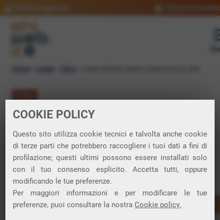
Verifica copertura
Trova un rivendit
Me
Home
»
Guide
»
Fibra
»
Linea internet gratis: azzera la tua rata
FIBRA
Linea internet
COOKIE POLICY
gratis: azzera la
Questo sito utilizza cookie tecnici e talvolta anche cookie
di terze parti che potrebbero raccogliere i tuoi dati a fini di
tua rata
profilazione; questi ultimi possono essere installati solo
con il tuo consenso esplicito. Accetta tutti, oppure
modificando le tue preferenze.
Per maggiori informazioni e per modificare le tue
Sommario
preferenze, puoi consultare la nostra
Cookie policy.