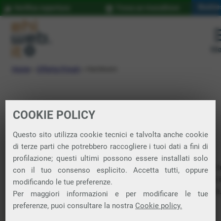
Busine
Verifica copertura
Trova un rivenditore
Me
Home
»
Offerta Privati
»
Hardware
COOKIE POLICY
Hardware
Questo sito utilizza cookie tecnici e talvolta anche cookie
di terze parti che potrebbero raccogliere i tuoi dati a fini di
profilazione; questi ultimi possono essere installati solo
Usa internet al meglio: abbiamo selezionato modem-router 
con il tuo consenso esplicito. Accetta tutti, oppure
di gamma, e i migliori telefoni cordless, repeater per portare i
modificando le tue preferenze.
Wi-Fi dove ti serve, e prese DECT per controllare i tuoi device
Per maggiori informazioni e per modificare le tue
preferenze, puoi consultare la nostra
Cookie policy.