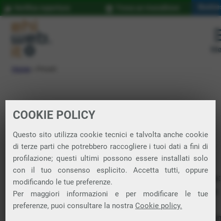
Busine
Verifica copertura
Trova un rivenditore
Me
Home
»
Privati
COOKIE POLICY
L’offerta Ehiweb
Questo sito utilizza cookie tecnici e talvolta anche cookie
per i Privati
di terze parti che potrebbero raccogliere i tuoi dati a fini di
profilazione; questi ultimi possono essere installati solo
con il tuo consenso esplicito. Accetta tutti, oppure
Trova la
linea FIBRA
ideale per la tua vita quotidiana:
modificando le tue preferenze.
per rilassarti, studiare, giocare, lavorare o rendere la
Per maggiori informazioni e per modificare le tue
tua casa più intelligente.
preferenze, puoi consultare la nostra
Cookie policy.
Scegli il
VoIP per chiamare e ricevere
dal tuo telefo