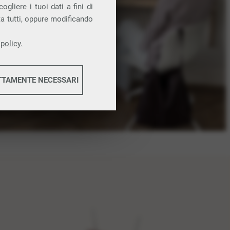
gliere i tuoi dati a fini di
ta tutti, oppure modificando
policy.
TTAMENTE NECESSARI
informazioni
informazioni