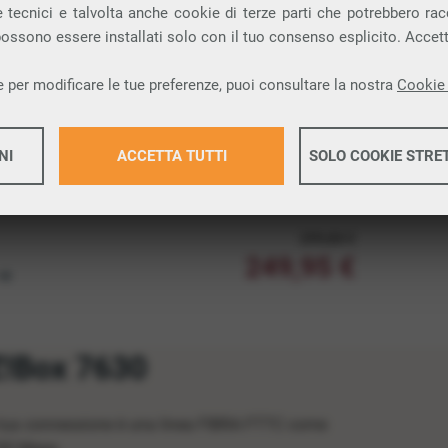
 tecnici e talvolta anche cookie di terze parti che potrebbero racco
 possono essere installati solo con il tuo consenso esplicito. Accet
 per modificare le tue preferenze, puoi consultare la nostra
Cookie 
NI
ACCETTA TUTTI
SOLO COOKIE STRE
Maggiori 
299,00 €
249,95 €
Maggiori 
Z!Box 7630
la tua connessione è una linea FIBRA FTTC come