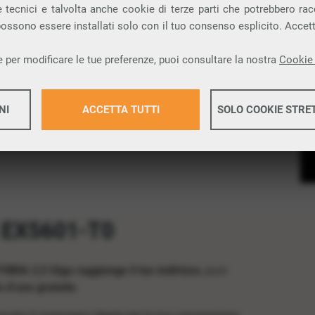
 tecnici e talvolta anche cookie di terze parti che potrebbero racco
 possono essere installati solo con il tuo consenso esplicito. Accet
 con FIBRA 2,5
 per modificare le tue preferenze, puoi consultare la nostra
Cookie 
2,5 Gigabit
NI
ACCETTA TUTTI
SOLO COOKIE STRE
Maggiori 
Maggiori 
l EX5601-T0
FIBRA 2,5 Giga raggiunge il tuo indirizzo
, puoi
 d’uso gratuito
.