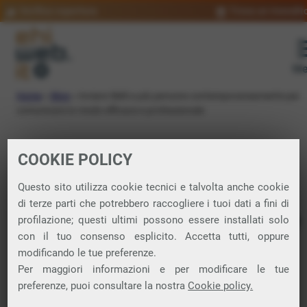
Verifica copertura
Trova un rivendit
Me
Home
»
Blog
»
Inviare SMS a più persone contemporaneamente per
comunicare in modo efficace e professionale
Inviare SMS a più
COOKIE POLICY
persone
Questo sito utilizza cookie tecnici e talvolta anche cookie
di terze parti che potrebbero raccogliere i tuoi dati a fini di
contemporaneamente
profilazione; questi ultimi possono essere installati solo
con il tuo consenso esplicito. Accetta tutti, oppure
per comunicare in
modificando le tue preferenze.
Per maggiori informazioni e per modificare le tue
modo efficace e
preferenze, puoi consultare la nostra
Cookie policy.