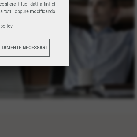
gliere i tuoi dati a fini di
ta tutti, oppure modificando
policy.
TTAMENTE NECESSARI
informazioni
informazioni