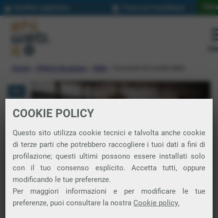
Priva
Verifica copertura
Trova un rivenditore
Me
Home
»
Offerta Business
»
SMS
»
Pacchetti di Crediti SMS
SMS
COOKIE POLICY
Questo sito utilizza cookie tecnici e talvolta anche cookie
di terze parti che potrebbero raccogliere i tuoi dati a fini di
profilazione; questi ultimi possono essere installati solo
con il tuo consenso esplicito. Accetta tutti, oppure
modificando le tue preferenze.
Per maggiori informazioni e per modificare le tue
preferenze, puoi consultare la nostra
Cookie policy.
PROMOZIONE