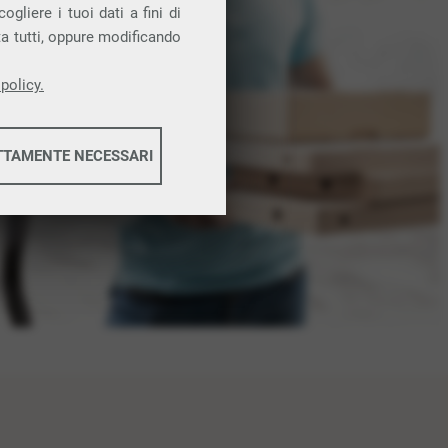
gliere i tuoi dati a fini di
ta tutti, oppure modificando
policy.
TTAMENTE NECESSARI
informazioni
informazioni