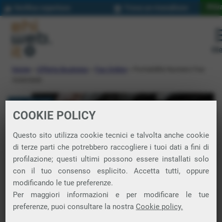
Priva
Verifica copertura
Trova un rivenditore
Me
Home
»
Offerta Business
»
Fax Online
»
Portabilità Numero Fax
Aziendale
FAX ONLINE
COOKIE POLICY
Questo sito utilizza cookie tecnici e talvolta anche cookie
di terze parti che potrebbero raccogliere i tuoi dati a fini di
profilazione; questi ultimi possono essere installati solo
con il tuo consenso esplicito. Accetta tutti, oppure
modificando le tue preferenze.
Per maggiori informazioni e per modificare le tue
preferenze, puoi consultare la nostra
Cookie policy.