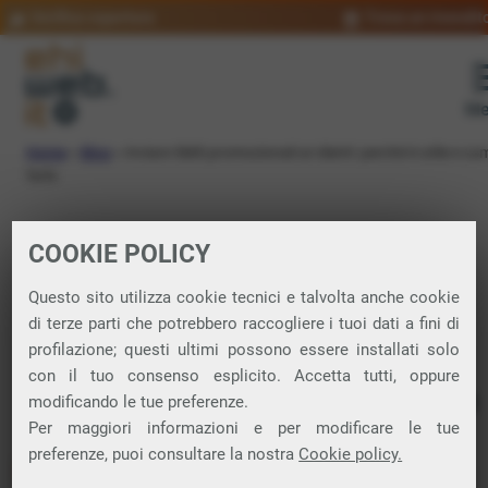
Verifica copertura
Trova un rivendit
Me
Home
»
Blog
»
Inviare SMS promozionali ai clienti: perché è utile e co
farlo
Inviare SMS
COOKIE POLICY
promozionali ai
Questo sito utilizza cookie tecnici e talvolta anche cookie
di terze parti che potrebbero raccogliere i tuoi dati a fini di
clienti: perché è
profilazione; questi ultimi possono essere installati solo
con il tuo consenso esplicito. Accetta tutti, oppure
utile e come farlo
modificando le tue preferenze.
Per maggiori informazioni e per modificare le tue
preferenze, puoi consultare la nostra
Cookie policy.
LAVORARE OGGI