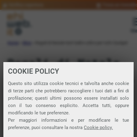
Verifica copertura
Trova un rivendit
Me
Home
»
Blog
»
Regali di Natale tech belli e utili e per tutti i budget
Regali di Natale
COOKIE POLICY
tech belli e utili
Questo sito utilizza cookie tecnici e talvolta anche cookie
e per tutti i
di terze parti che potrebbero raccogliere i tuoi dati a fini di
profilazione; questi ultimi possono essere installati solo
budget
con il tuo consenso esplicito. Accetta tutti, oppure
modificando le tue preferenze.
Per maggiori informazioni e per modificare le tue
SCELTI PER TE
preferenze, puoi consultare la nostra
Cookie policy.