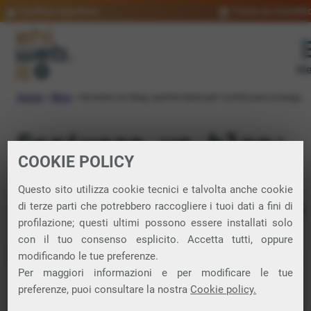
Verifica copertura
Trova un rivendit
Me
Home
»
Blog
»
Scrivere un blog: partire bene per continuare a lungo
Scrivere un blog:
COOKIE POLICY
partire bene per
Questo sito utilizza cookie tecnici e talvolta anche cookie
continuare a lungo
di terze parti che potrebbero raccogliere i tuoi dati a fini di
profilazione; questi ultimi possono essere installati solo
con il tuo consenso esplicito. Accetta tutti, oppure
LAVORARE OGGI
modificando le tue preferenze.
Per maggiori informazioni e per modificare le tue
preferenze, puoi consultare la nostra
Cookie policy.