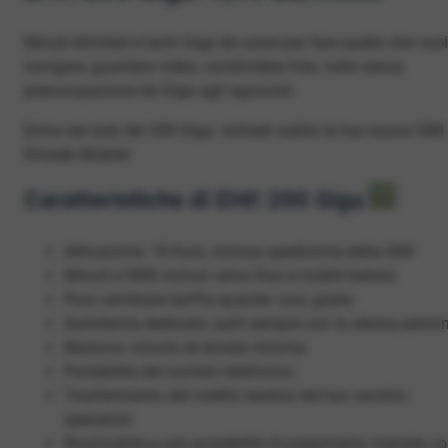
Minuti illimitati e tanti Giga da usare per fare quello che vuoi
navigare, guardare video, condividere foto, tutto senza
preoccupazione da Giga agli sgoccioli.
Entra nel club dei 200 Giga: richiedi subito la tua nuova SIM
Ehiweb Mobile!
Caratteristiche di EHI! 200 Giga
Attivazione: 10 Euro, inclusa spedizione della SIM
Minuti e SMS inclusi verso fissi e mobili italiani
Puoi cambiare tariffa quando vuoi, gratis
Assistenza dedicata: parli sempre con la stessa perso
Nessuno vincolo di durata minima
Portabilità del numero telefonico
Trasferimento del credito residuo dal tuo vecchio
operatore
Ricaricabile e con possibilità di pagamento mensile c