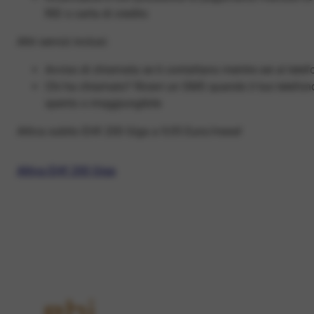
RID o carta di credito
Altri servizi inclusi:
Avviso di chiamata se ti contattano mentre sei al tele
Chi ha chiamato? Ricevi un SMS quando il tuo telefon
spento o irraggiungibile
Attiva subito EHI! 200 Giga a 9,95 Euro/mese!
Attiva EHI! 200 Giga