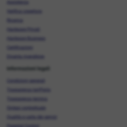
Assistenza
Verifica copertura
Ricarica
Hardware Privati
Hardware Business
Certificazioni
Diventa rivenditore
Informazioni legali
Condizioni generali
Trasparenza tariffaria
Trasparenza tecnica
Sintesi contrattuale
Qualità e carta dei servizi
Parental Control