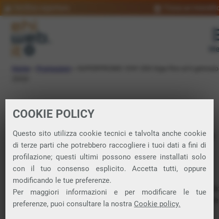
Verifica copertura
Trova un rivendit
Me
Home
»
Promozioni
»
SUPERPROMO: EHI! 200 Giga fino al 6 gennaio
2026!
SUPERPROMO: EHI!
COOKIE POLICY
200 Giga fino al 6
Questo sito utilizza cookie tecnici e talvolta anche cookie
di terze parti che potrebbero raccogliere i tuoi dati a fini di
gennaio 2026!
profilazione; questi ultimi possono essere installati solo
con il tuo consenso esplicito. Accetta tutti, oppure
modificando le tue preferenze.
È arrivata la promozione più lunga dell’anno ed è una novità
Per maggiori informazioni e per modificare le tue
EHI! 200 Giga
, la nuova tariffa Ehiweb Mobile perfetta per te
preferenze, puoi consultare la nostra
Cookie policy.
che vuoi navigare tanto, senza pensare ai consumi.