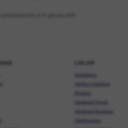
 In promozione fino al 31 gennaio 2026.
hiweb
Link utili
Assistenza
ni
Verifica copertura
Ricarica
Hardware Privati
Hardware Business
i
Certificazioni