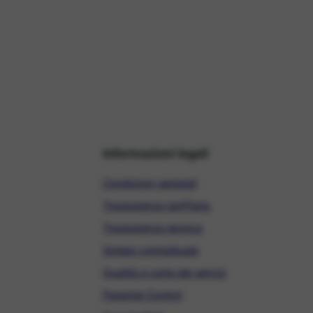
Informazioni legali
Condizioni generali
Trasparenza tariffaria
Trasparenza tecnica
Sintesi contrattuale
Qualità e carta dei servizi
Parental Control