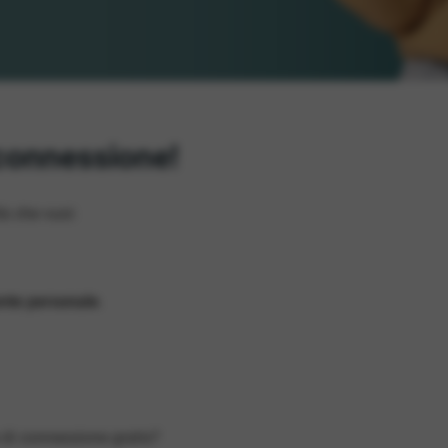
 connessione!
tà che vuoi:
ente personale
.
 di connessione gratis?