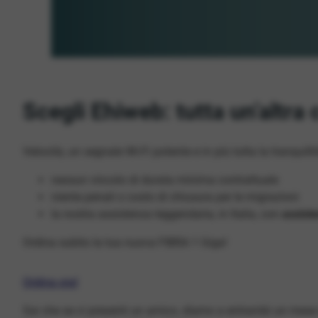
Scegli Ehiweb: tutta un’altra
Velocità, un segnale Wi-Fi potente e in più tutta la tranquilli
nessun vincolo di durata minima contrattuale
niente penali o costo di chiusura per le migrazioni
la nostra assistenza leggendaria, in Italia, con
assist
Ordina subito la tua nuova FIBRA 1 Giga!
Ordina ora!
Sai che se ci presenti un amico, diamo a entrambi un mese