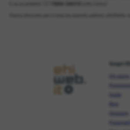
E se ne presenti 12?
FIBRA GRATIS
tutto l’anno!
Prezzo bloccato per 6 mesi da quando aderisci all’offerta.
Scopri E
Chi siamo
Promozio
Guide
Blog
Glossario
Pagament