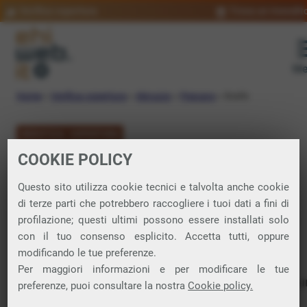
Verifica copertura
Trova un rivendit
Me
Home
»
Verifica copertura
»
Abruzzo
»
Pescara
»
Scafa
VERIFICA COPERTURA
COOKIE POLICY
FIBRA a Scafa
Questo sito utilizza cookie tecnici e talvolta anche cookie
di terze parti che potrebbero raccogliere i tuoi dati a fini di
Verifica la copertura di Fibra Ottica nel
profilazione; questi ultimi possono essere installati solo
con il tuo consenso esplicito. Accetta tutti, oppure
comune di Scafa
modificando le tue preferenze.
Per maggiori informazioni e per modificare le tue
In questa pagina puoi verificare dove si può attivare 
preferenze, puoi consultare la nostra
Cookie policy.
connessione internet FIBRA nella città di Scafa in