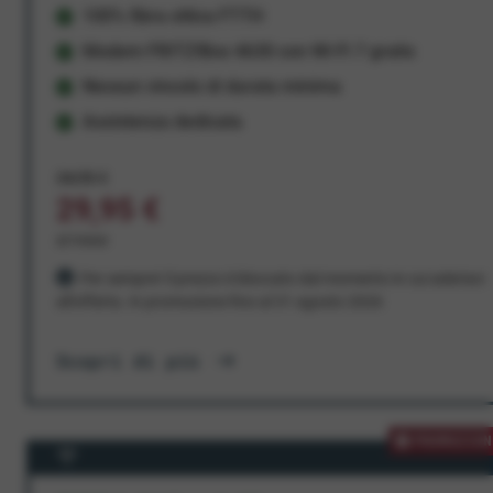
100% fibra ottica FTTH
Modem FRITZ!Box 4630 con Wi-Fi 7 gratis
Nessun vincolo di durata minima
Assistenza dedicata
34,95 €
29,95 €
al mese
Per sempre! Il prezzo è bloccato dal momento in cui aderisci
all'offerta. In promozione fino al 31 agosto 2026
Scopri di più
PROMOZION