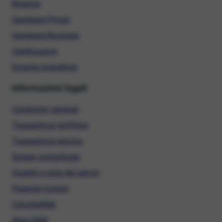
Ricarica
Hardware Privati
Hardware Business
Certificazioni
Diventa rivenditore
Informazioni legali
Condizioni generali
Trasparenza tariffaria
Trasparenza tecnica
Sintesi contrattuale
Qualità e carta dei servizi
Parental Control
ConciliaWeb
Alias SMS