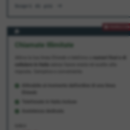
Scopri di più
PROMOZION
Chiamate Illimitate
Attiva la tua linea Ehiweb e telefona a
numeri fissi e di
cellulare in Italia
senza fasce orarie né scatto alla
risposta. Semplice e conveniente.
Attivabile al momento dell'ordine di una linea
Ehiweb
Telefonate in Italia incluse
Assistenza dedicata
9,95 €