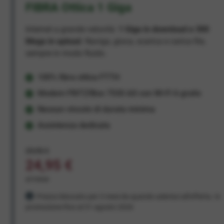
FIBRA Ottica 1 Giga
Internet a grande velocità:
1 Giga in download e 300
Mega in upload
. Naviga, gioca, scarica e carica file,
sempre in modo fluido.
100% fibra ottica FTTH
Modem FRITZ!Box 7530 AX con Wi-Fi 6 gratis
Nessun vincolo di durata minima
Assistenza dedicata
29,95 €
24,95 €
al mese
Prezzo bloccato per 3 mesi da quando aderisci all'offerta. In
promozione fino al 31 agosto 2026