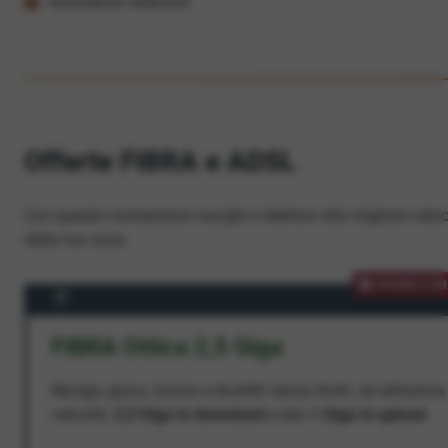
Assistenza dedicata
Offerte FIBRA e ADSL
Con queste connessioni navighi e telefoni alla migliore veloc
dalla tua zona.
PROMOZION
FIBRA Ottica 2,5 Giga
Naviga, gioca, lavora e divertiti senza limiti, ad altissima
velocità:
2,5 Giga in download
e ben
1 Giga in upload