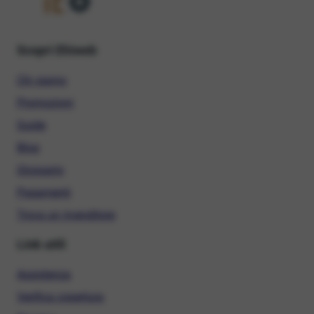
Scopri Ehiweb
Chi siamo
Promozioni
Guide
Blog
Glossario
Pagamenti
Trova un rivenditore
Link utili
Assistenza
Verifica copertura