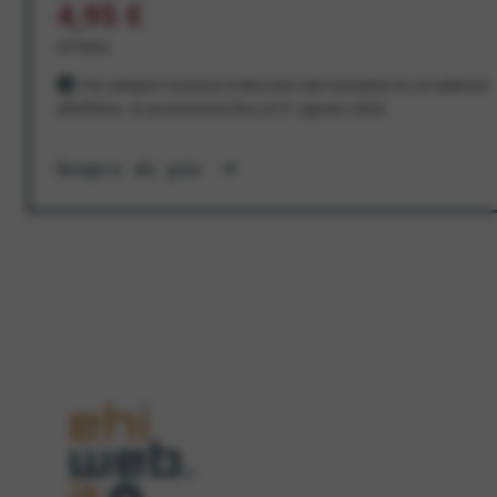
4,95 €
al mese
Per sempre! Il prezzo è bloccato dal momento in cui aderisci
all'offerta. In promozione fino al 31 agosto 2026
Scopri di più