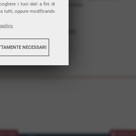
gliere i tuoi dati a fini di
costruiamo futuro. In Italia.
ta tutti, oppure modificando
Affidabilità
Nessun vincolo
policy.
Assistenza dedicata
TTAMENTE NECESSARI
informazioni
informazioni
MOZIONE
PROMOZIO