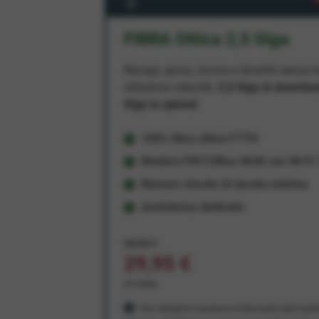
FIBRA Ottica 2,5 Giga
Naviga, gioca, lavora e divertiti senza li
altissima velocità:
2,5 Giga in downlo
Giga in upload
100% fibra ottica FTTH
Modem FRITZ!Box 4630 con Wi-Fi 7
Nessun vincolo di durata minima
Assistenza dedicata
34,95 €
29,95 €
al mese
Per sempre! Il prezzo è bloccato dal mom