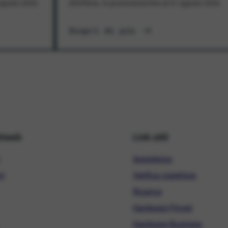
1 agosto 2026
all'offerta. In promozione fino al 31 agosto 2026
Scopri di più
hiweb
Link utili
Assistenza
ni
Verifica copertura
Ricarica
Hardware Privati
Hardware Business