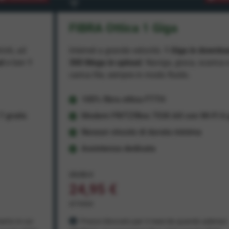
FIBRA Ottica 1 Giga
miti, ad
Internet a grande velocità:
1 Giga in downlo
ad
e ben
1
300 Mega in upload
. Naviga, gioca, scarica 
carica file, sempre in modo fluido.
100% fibra ottica FTTH
 gratis
Modem FRITZ!Box 7530 AX con Wi-Fi 6 g
Nessun vincolo di durata minima
Assistenza dedicata
29,95 €
24,95 €
al mese
ento in cui
Prezzo bloccato per 3 mesi da quando aderisci