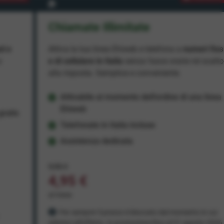
Chiamate Illimitate
ad e
Attiva la tua linea Ehiweb e telefona a
numeri fiss
e
e di cellulare in Italia
senza fasce orarie né scatt
alla risposta. Semplice e conveniente.
Attivabile al momento dell'ordine di una linea
Ehiweb
ratis
Telefonate in Italia incluse
Assistenza dedicata
9,95 €
4,95 €
al mese
Per sempre! Il prezzo è bloccato dal momento in cui
aderisci all'offerta. In promozione fino al 31 agosto 2026