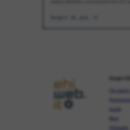
aderisci all'offerta. In promozione fino al 3
Scopri di più
Scopri E
Chi siamo
Promozio
Guide
Blog
Glossario