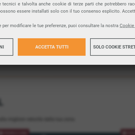
 tecnici e talvolta anche cookie di terze parti che potrebbero racco
ione.
 possono essere installati solo con il tuo consenso esplicito. Accet
 per modificare le tue preferenze, puoi consultare la nostra
Cookie 
NI
ACCETTA TUTTI
SOLO COOKIE STRE
Maggiori 
Maggiori 
L
lla migliore velocità dalla tua zona.
PROMOZIONE
PRO