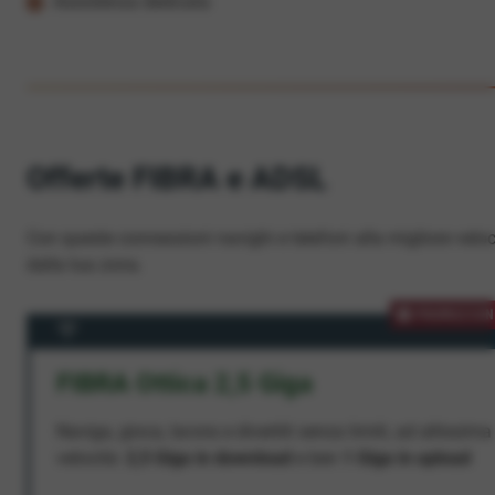
Assistenza dedicata
Offerte FIBRA e ADSL
Con queste connessioni navighi e telefoni alla migliore veloc
dalla tua zona.
PROMOZION
FIBRA Ottica 2,5 Giga
Naviga, gioca, lavora e divertiti senza limiti, ad altissima
velocità:
2,5 Giga in download
e ben
1 Giga in upload