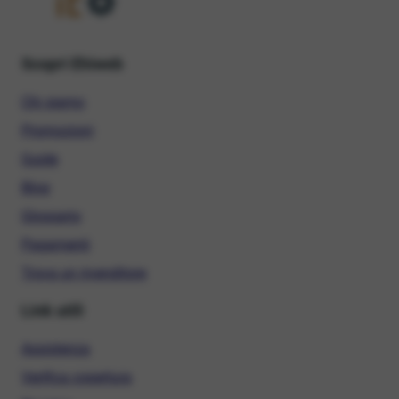
Scopri Ehiweb
Chi siamo
Promozioni
Guide
Blog
Glossario
Pagamenti
Trova un rivenditore
Link utili
Assistenza
Verifica copertura