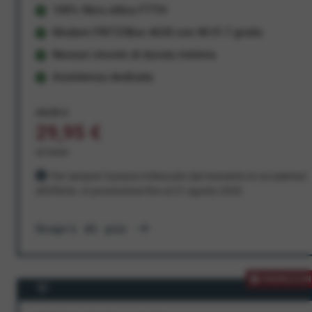
100% fibra ottica FTTH
Modem FRITZ!Box 4630 con Wi-Fi 7 gratis
Nessun vincolo di durata minima
Assistenza dedicata
34,95 €
29,95 €
al mese
Per sempre! Il prezzo è bloccato dal momento in cui aderisci
all'offerta. In promozione fino al 31 agosto 2026
Scopri di più
PROMOZION