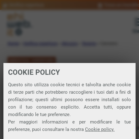
Verifica copertura
Trova un rivendit
Me
Home
»
Verifica copertura
»
Abruzzo
»
Teramo
»
Canzano
VERIFICA COPERTURA
COOKIE POLICY
FIBRA a Canzano
Questo sito utilizza cookie tecnici e talvolta anche cookie
di terze parti che potrebbero raccogliere i tuoi dati a fini di
Verifica la copertura di Fibra Ottica nel
profilazione; questi ultimi possono essere installati solo
con il tuo consenso esplicito. Accetta tutti, oppure
comune di Canzano
modificando le tue preferenze.
Per maggiori informazioni e per modificare le tue
In questa pagina puoi verificare dove si può attivare 
preferenze, puoi consultare la nostra
Cookie policy.
connessione internet FIBRA nella città di Canzano in