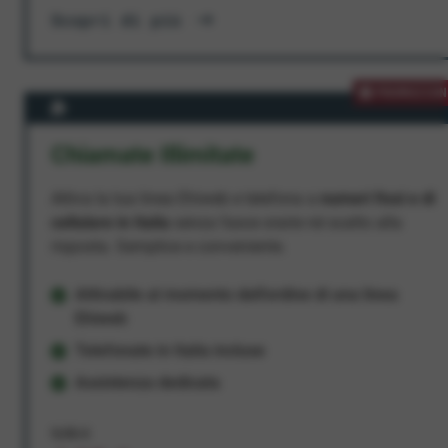
Scopri di più
PROMOZION
Chiamate Illimitate
Attiva la tua linea Ehiweb e telefona a
numeri fissi e di
cellulare in Italia
senza fasce orarie né scatto alla
risposta. Semplice e conveniente.
Attivabile al momento dell'ordine di una linea
Ehiweb
Telefonate in Italia incluse
Assistenza dedicata
9,95 €