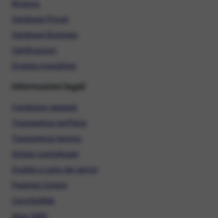
Ricarica
Hardware Privati
Hardware Business
Certificazioni
Diventa rivenditore
Informazioni legali
Condizioni generali
Trasparenza tariffaria
Trasparenza tecnica
Sintesi contrattuale
Qualità e carta dei servizi
Parental Control
ConciliaWeb
Alias SMS