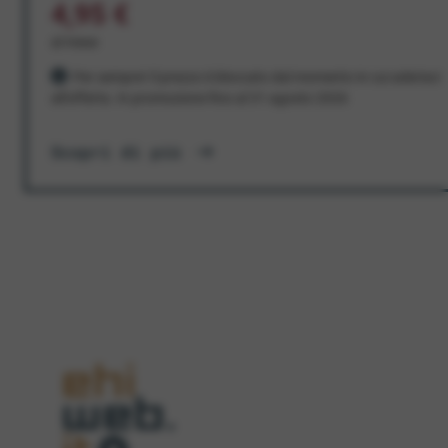
4,95 €
al mese
Per sempre! Il prezzo è bloccato dal momento in cui aderisci
all'offerta. In promozione fino al 31 agosto 2026
Scopri di più