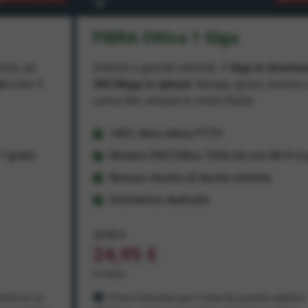
FIBRA Ottica 1 Giga
miti, ad
Internet a grande velocità:
1 Giga in downlo
ad
e ben
1
300 Mega in upload
. Naviga, gioca, scarica 
carica file, sempre in modo fluido.
100% fibra ottica FTTH
 gratis
Modem FRITZ!Box 7530 AX con Wi-Fi 6 g
Nessun vincolo di durata minima
Assistenza dedicata
29,95 €
24,95 €
al mese
ento in cui
Prezzo bloccato per 3 mesi da quando aderisci