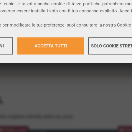
 tecnici e talvolta anche cookie di terze parti che potrebbero racco
ione.
 possono essere installati solo con il tuo consenso esplicito. Accet
 per modificare le tue preferenze, puoi consultare la nostra
Cookie 
NI
ACCETTA TUTTI
SOLO COOKIE STRE
Maggiori 
Maggiori 
L
lla migliore velocità dalla tua zona.
PROMOZIONE
PRO