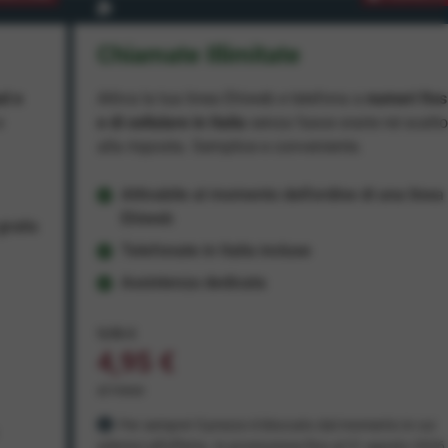
Chiamate Illimitate
ad e
Attiva la tua linea Ehiweb e telefona a
numeri fiss
e
e di cellulare in Italia
senza fasce orarie né scatt
alla risposta. Semplice e conveniente.
Attivabile al momento dell'ordine di una linea
Ehiweb
ratis
Telefonate in Italia incluse
Assistenza dedicata
9,95 €
4,95 €
al mese
Per sempre! Il prezzo è bloccato dal momento in cui
aderisci all'offerta. In promozione fino al 31 agosto 2026