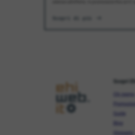
aderisci all'offerta. In promozione fino al 3
Scopri di più
Scopri E
Chi siamo
Promozio
Guide
Blog
Glossario