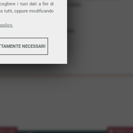
gliere i tuoi dati a fini di
costruiamo futuro. In Italia.
ta tutti, oppure modificando
Affidabilità
Nessun vincolo
policy.
Assistenza dedicata
TTAMENTE NECESSARI
informazioni
informazioni
MOZIONE
PROMOZIO