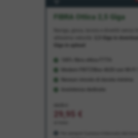
FIBRA Ottica 2,5 Giga
Naviga, gioca, lavora e divertiti senza li
altissima velocità:
2,5 Giga in downlo
Giga in upload
100% fibra ottica FTTH
Modem FRITZ!Box 4630 con Wi-Fi 7
Nessun vincolo di durata minima
Assistenza dedicata
34,95 €
29,95 €
al mese
Per sempre! Il prezzo è bloccato dal mom