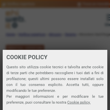
Verifica copertura
Trova un rivendit
Me
Home
»
Verifica copertura
»
Abruzzo
»
Teramo
»
Mosciano Sant’Ange
VERIFICA COPERTURA
COOKIE POLICY
FIBRA a Mosciano
Questo sito utilizza cookie tecnici e talvolta anche cookie
Sant’Angelo
di terze parti che potrebbero raccogliere i tuoi dati a fini di
profilazione; questi ultimi possono essere installati solo
con il tuo consenso esplicito. Accetta tutti, oppure
Verifica la copertura di Fibra Ottica nel
modificando le tue preferenze.
Per maggiori informazioni e per modificare le tue
comune di Mosciano Sant’Angelo
preferenze, puoi consultare la nostra
Cookie policy.