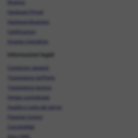
Ricarica
Hardware Privati
Hardware Business
Certificazioni
Diventa rivenditore
Informazioni legali
Condizioni generali
Trasparenza tariffaria
Trasparenza tecnica
Sintesi contrattuale
Qualità e carta dei servizi
Parental Control
ConciliaWeb
Alias SMS