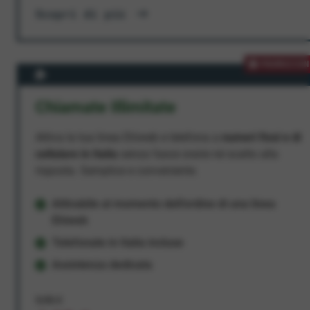
Scopri di più
PROMOZION
Chiamate Illimitate
Attiva la tua linea Ehiweb e telefona a
numeri fissi e di
cellulare in Italia
senza fasce orarie né scatto alla
risposta. Semplice e conveniente.
Attivabile al momento dell'ordine di una linea
Ehiweb
Telefonate in Italia incluse
Assistenza dedicata
9,95 €