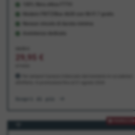
100% fibra ottica FTTH
Modem FRITZ!Box 4630 con Wi-Fi 7 gratis
Nessun vincolo di durata minima
Assistenza dedicata
34,95 €
29,95 €
al mese
Per sempre! Il prezzo è bloccato dal momento in cui aderisci
all'offerta. In promozione fino al 31 agosto 2026
Scopri di più
PROMOZION