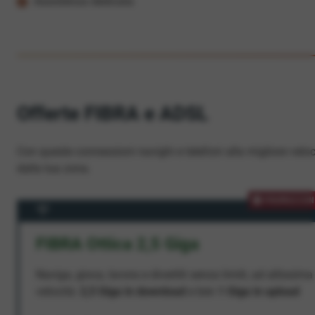
Assistenza dedicata
Offerte FIBRA e ADSL
Con queste connessioni navighi e telefoni alla migliore veloc
dalla tua zona.
PROMOZION
FIBRA Ottica 2,5 Giga
Naviga, gioca, lavora e divertiti senza limiti, ad altissima
velocità:
2,5 Giga in download
e ben
1 Giga in upload