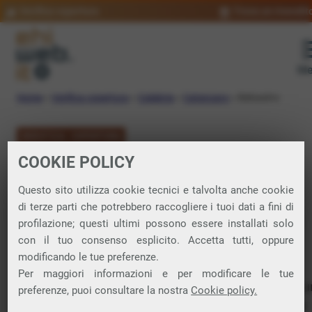
Verifica copertura
Trova un rivendit
Me
Home
»
Verifica copertura
»
Calabria
»
Catanzaro
»
Belcastro
VERIFICA COPERTURA
COOKIE POLICY
FIBRA a Belcastro
Questo sito utilizza cookie tecnici e talvolta anche cookie
di terze parti che potrebbero raccogliere i tuoi dati a fini di
Verifica la copertura di Fibra Ottica nel
profilazione; questi ultimi possono essere installati solo
con il tuo consenso esplicito. Accetta tutti, oppure
comune di Belcastro
modificando le tue preferenze.
Per maggiori informazioni e per modificare le tue
In questa pagina puoi verificare dove si può attivare 
preferenze, puoi consultare la nostra
Cookie policy.
connessione internet FIBRA nella città di Belcastro in