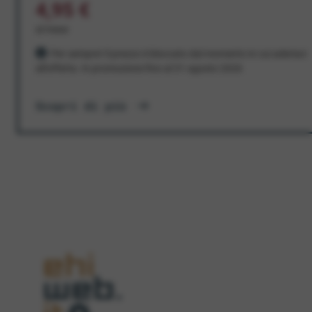
4,95 €
al mese
Per sempre! Il prezzo è bloccato dal momento in cui aderisci
all'offerta. In promozione fino al 31 agosto 2026
Scopri di più