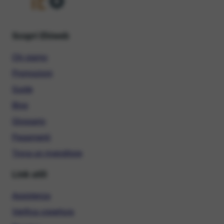
Scopri Ehiweb
Chi siamo
Promozioni
Guide
Blog
Glossario
Pagamenti
Trova un rivenditore
Link utili
Assistenza
Verifica copertura