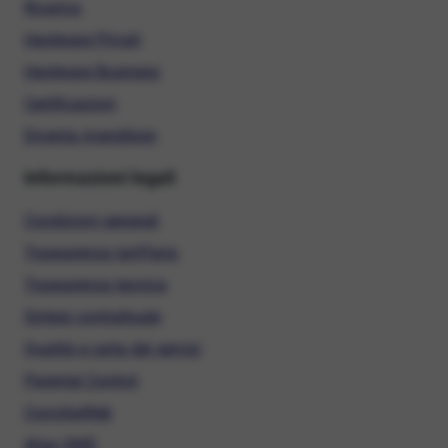
Ricarica
Hardware Privati
Hardware Business
Certificazioni
Diventa rivenditore
Informazioni legali
Condizioni generali
Trasparenza tariffaria
Trasparenza tecnica
Sintesi contrattuale
Qualità e carta dei servizi
Parental Control
ConciliaWeb
Alias SMS