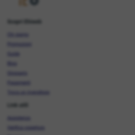
Scopri Ehiweb
Chi siamo
Promozioni
Guide
Blog
Glossario
Pagamenti
Trova un rivenditore
Link utili
Assistenza
Verifica copertura