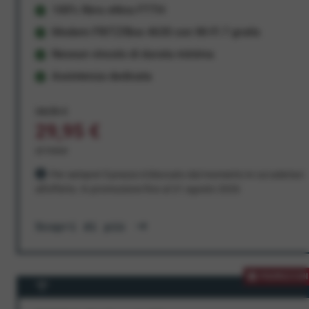
100% fibra ottica FTTH
Modem FRITZ!Box 4630 con Wi-Fi 7 gratis
Nessun vincolo di durata minima
Assistenza dedicata
34,95 €
29,95 €
al mese
Per sempre! Il prezzo è bloccato dal momento in cui aderisci
all'offerta. In promozione fino al 31 agosto 2026
Scopri di più
PROMOZION