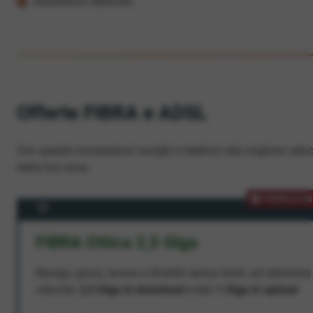
Assistenza dedicata
Offerte FIBRA e ADSL
Con queste connessioni navighi e telefoni alla migliore veloc
dalla tua zona.
PROMOZION
FIBRA Ottica 2,5 Giga
Naviga, gioca, lavora e divertiti senza limiti, ad altissima
velocità:
2,5 Giga in download
e ben
1 Giga in upload