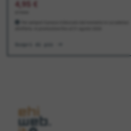
4,95 €
al mese
Per sempre! Il prezzo è bloccato dal momento in cui aderisci
all'offerta. In promozione fino al 31 agosto 2026
Scopri di più