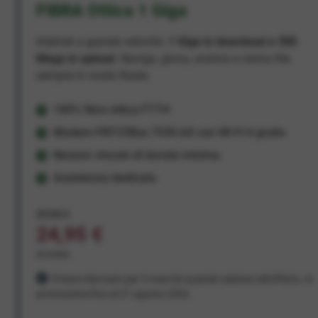
FIBRA Ottica 1 Giga
Internet a grande velocità:
1 Giga in download e 300
Mega in upload
. Naviga, gioca, scarica e carica file,
sempre in modo fluido.
100% fibra ottica FTTH
Modem FRITZ!Box 7530 AX con Wi-Fi 6 gratis
Nessun vincolo di durata minima
Assistenza dedicata
29,95 €
24,95 €
al mese
Prezzo bloccato per 3 mesi da quando aderisci all'offerta. In
promozione fino al 31 agosto 2026