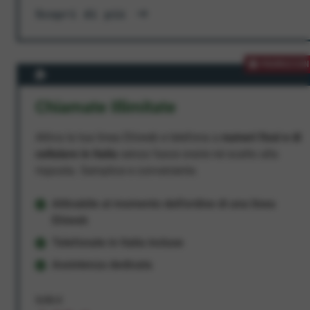
Scopri di più
PROMOZION
Chiamate Illimitate
Attiva la tua linea Ehiweb e telefona a
numeri fissi e di
cellulare in Italia
senza fasce orarie né scatto alla
risposta. Semplice e conveniente.
Attivabile al momento dell'ordine di una linea
Ehiweb
Telefonate in Italia incluse
Assistenza dedicata
9,95 €