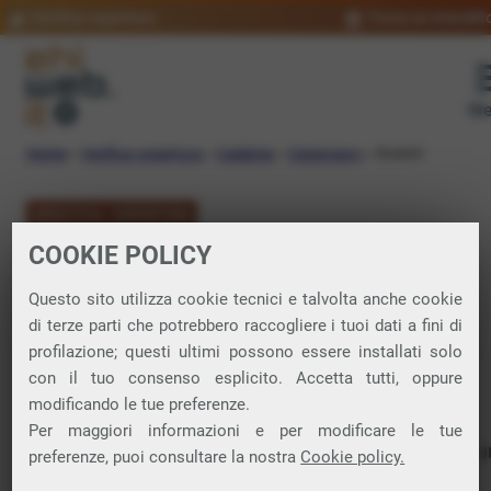
Verifica copertura
Trova un rivendit
Me
Home
»
Verifica copertura
»
Calabria
»
Catanzaro
»
Stalettì
VERIFICA COPERTURA
COOKIE POLICY
FIBRA a Stalettì
Questo sito utilizza cookie tecnici e talvolta anche cookie
di terze parti che potrebbero raccogliere i tuoi dati a fini di
Verifica la copertura di Fibra Ottica nel
profilazione; questi ultimi possono essere installati solo
con il tuo consenso esplicito. Accetta tutti, oppure
comune di Stalettì
modificando le tue preferenze.
Per maggiori informazioni e per modificare le tue
In questa pagina puoi verificare dove si può attivare 
preferenze, puoi consultare la nostra
Cookie policy.
connessione internet FIBRA nella città di Stalettì in