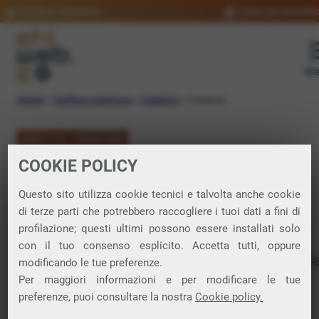
Verifica copertura
Trova un rivendit
Me
Home
»
Verifica copertura
»
Calabria
»
Cosenza
VERIFICA COPERTURA
COOKIE POLICY
FIBRA a Cosenza e
Questo sito utilizza cookie tecnici e talvolta anche cookie
Provincia
di terze parti che potrebbero raccogliere i tuoi dati a fini di
profilazione; questi ultimi possono essere installati solo
con il tuo consenso esplicito. Accetta tutti, oppure
Verifica la copertura di Fibra Ottica nell
modificando le tue preferenze.
Per maggiori informazioni e per modificare le tue
provincia di Cosenza
preferenze, puoi consultare la nostra
Cookie policy.