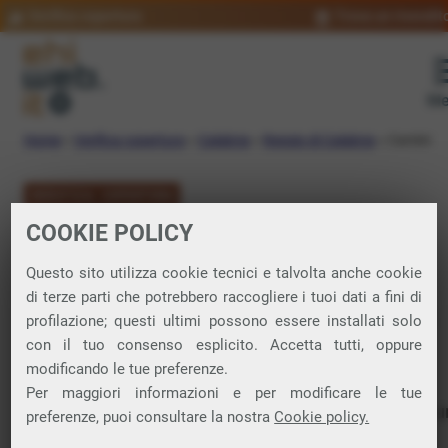
Verifica copertura
Trova un rivendit
Me
Home
»
Verifica copertura
»
Calabria
»
Reggio di Calabria
»
Camini
VERIFICA COPERTURA
COOKIE POLICY
FIBRA a Camini
Questo sito utilizza cookie tecnici e talvolta anche cookie
di terze parti che potrebbero raccogliere i tuoi dati a fini di
Verifica la copertura di Fibra Ottica nel
profilazione; questi ultimi possono essere installati solo
con il tuo consenso esplicito. Accetta tutti, oppure
comune di Camini
modificando le tue preferenze.
Per maggiori informazioni e per modificare le tue
In questa pagina puoi verificare dove si può attivare 
preferenze, puoi consultare la nostra
Cookie policy.
connessione internet FIBRA nella città di Camini in