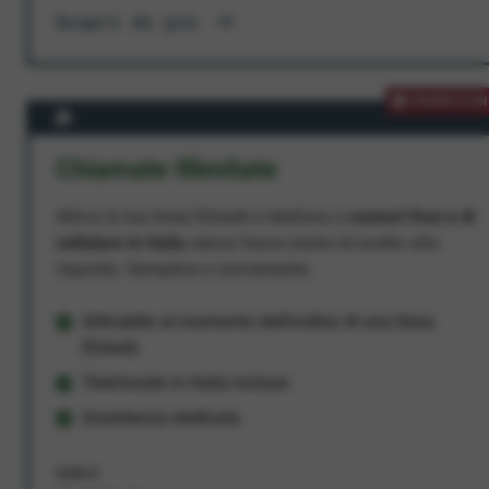
Scopri di più
PROMOZION
Chiamate Illimitate
Attiva la tua linea Ehiweb e telefona a
numeri fissi e di
cellulare in Italia
senza fasce orarie né scatto alla
risposta. Semplice e conveniente.
Attivabile al momento dell'ordine di una linea
Ehiweb
Telefonate in Italia incluse
Assistenza dedicata
9,95 €