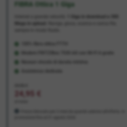
FIBRA Ottica 1 Giga
Internet a grande velocità:
1 Giga in download e 300
Mega in upload
. Naviga, gioca, scarica e carica file,
sempre in modo fluido.
100% fibra ottica FTTH
Modem FRITZ!Box 7530 AX con Wi-Fi 6 gratis
Nessun vincolo di durata minima
Assistenza dedicata
29,95 €
24,95 €
al mese
Prezzo bloccato per 3 mesi da quando aderisci all'offerta. In
promozione fino al 31 agosto 2026