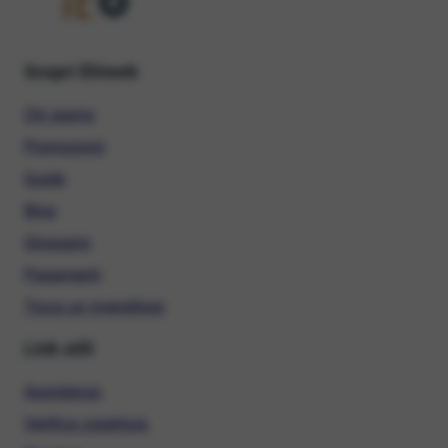
Scopri Ehiweb
Chi siamo
Promozioni
Guide
Blog
Glossario
Pagamenti
Trova un rivenditore
Link utili
Assistenza
Verifica copertura