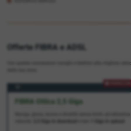
Assistenza dedicata
Offerte FIBRA e ADSL
Con queste connessioni navighi e telefoni alla migliore veloc
dalla tua zona.
PROMOZION
FIBRA Ottica 2,5 Giga
Naviga, gioca, lavora e divertiti senza limiti, ad altissima
velocità:
2,5 Giga in download
e ben
1 Giga in upload