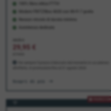
100% fibra ottica FTTH
Modem FRITZ!Box 4630 con Wi-Fi 7 gratis
Nessun vincolo di durata minima
Assistenza dedicata
34,95 €
29,95 €
al mese
Per sempre! Il prezzo è bloccato dal momento in cui aderisci
all'offerta. In promozione fino al 31 agosto 2026
Scopri di più
PROMOZION