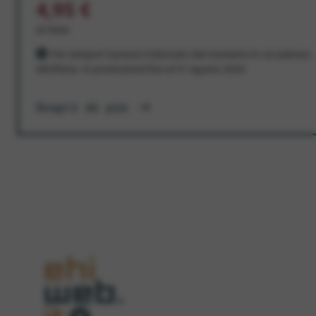
4,95 €
al mese
Per sempre! Il prezzo è bloccato dal momento in cui aderisci
all'offerta. In promozione fino al 31 agosto 2026
Scopri di più