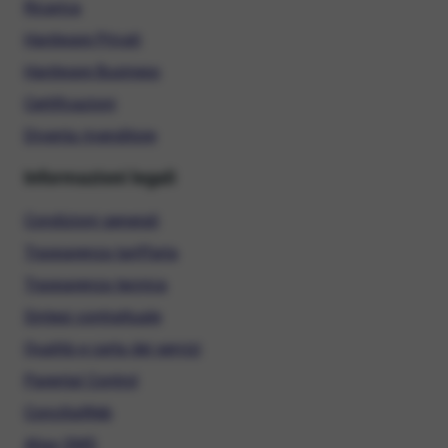
Ricarica
Hardware Privati
Hardware Business
Certificazioni
Diventa rivenditore
Informazioni legali
Condizioni generali
Trasparenza tariffaria
Trasparenza tecnica
Sintesi contrattuale
Qualità e carta dei servizi
Parental Control
ConciliaWeb
Alias SMS