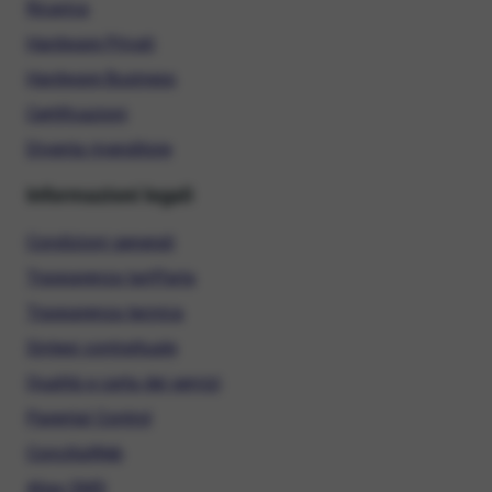
Ricarica
Hardware Privati
Hardware Business
Certificazioni
Diventa rivenditore
Informazioni legali
Condizioni generali
Trasparenza tariffaria
Trasparenza tecnica
Sintesi contrattuale
Qualità e carta dei servizi
Parental Control
ConciliaWeb
Alias SMS