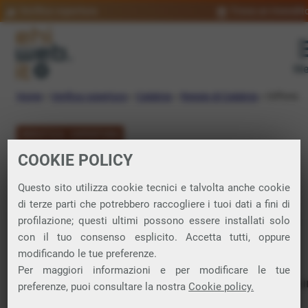
Verifica copertura
Trova un rivendit
Me
Home
»
Verifica copertura
»
Calabria
»
Reggio di Calabria
»
Giffone
VERIFICA COPERTURA
COOKIE POLICY
FIBRA a Giffone
Questo sito utilizza cookie tecnici e talvolta anche cookie
di terze parti che potrebbero raccogliere i tuoi dati a fini di
Verifica la copertura di Fibra Ottica nel
profilazione; questi ultimi possono essere installati solo
con il tuo consenso esplicito. Accetta tutti, oppure
comune di Giffone
modificando le tue preferenze.
Per maggiori informazioni e per modificare le tue
In questa pagina puoi verificare dove si può attivare 
preferenze, puoi consultare la nostra
Cookie policy.
connessione internet FIBRA nella città di Giffone in