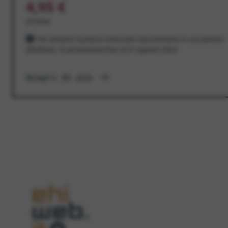
4,95 €
al mese
Per sempre! Il prezzo è bloccato dal momento in cui aderisci
all'offerta. In promozione fino al 31 agosto 2026
Scopri di più