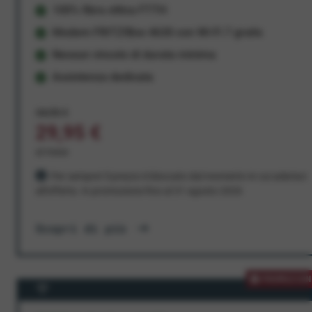
100% fibra ottica FTTH
Modem FRITZ!Box 4630 con Wi-Fi 7 gratis
Nessun vincolo di durata minima
Assistenza dedicata
34,95 €
29,95 €
al mese
Per sempre! Il prezzo è bloccato dal momento in cui aderisci
all'offerta. In promozione fino al 31 agosto 2026
Scopri di più
PROMOZION