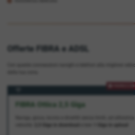
Assistenza dedicata
Offerte FIBRA e ADSL
Con queste connessioni navighi e telefoni alla migliore veloc
dalla tua zona.
PROMOZION
FIBRA Ottica 2,5 Giga
Naviga, gioca, lavora e divertiti senza limiti, ad altissima
velocità:
2,5 Giga in download
e ben
1 Giga in upload