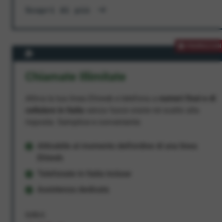
Scopri di più
PROMOZION
Chiamate Illimitate
Attiva la tua linea Ehiweb e telefona a
numeri fissi e di
cellulare in Italia
senza fasce orarie né scatto alla
risposta. Semplice e conveniente.
Attivabile al momento dell'ordine di una linea
Ehiweb
Telefonate in Italia incluse
Assistenza dedicata
9,95 €