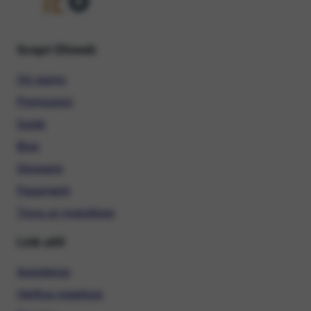
Scopri Ehiweb
Chi siamo
Promozioni
Guide
Blog
Glossario
Pagamenti
Trova un rivenditore
Link utili
Assistenza
Verifica copertura