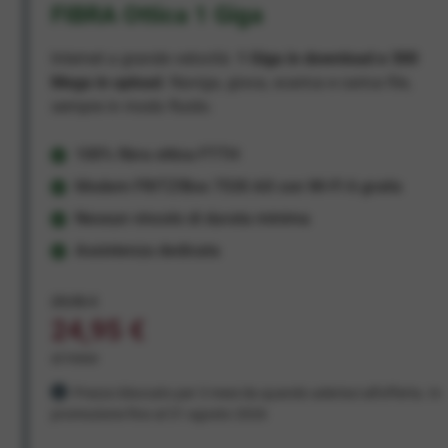
FIBRA Ottica 1 Giga
Internet a grande velocità:
1 Giga in download e 300
Mega in upload
. Naviga, gioca, scarica e carica file,
sempre in modo fluido.
100% fibra ottica FTTH
Modem FRITZ!Box 7530 AX con Wi-Fi 6 gratis
Nessun vincolo di durata minima
Assistenza dedicata
29,95 €
24,95 €
al mese
Prezzo bloccato per 3 mesi da quando aderisci all'offerta. In
promozione fino al 31 agosto 2026