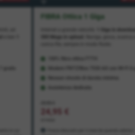
FIBRA Ottica 1 Giga
miti, ad
Internet a grande velocità:
1 Giga in downlo
ad
e ben
1
300 Mega in upload
. Naviga, gioca, scarica 
carica file, sempre in modo fluido.
100% fibra ottica FTTH
 gratis
Modem FRITZ!Box 7530 AX con Wi-Fi 6 g
Nessun vincolo di durata minima
Assistenza dedicata
29,95 €
24,95 €
al mese
ento in cui
Prezzo bloccato per 3 mesi da quando aderisci