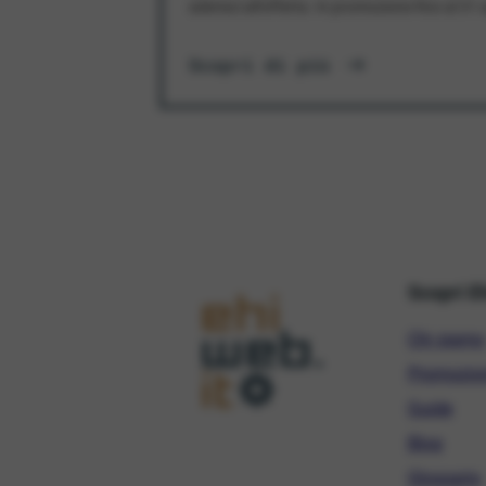
aderisci all'offerta. In promozione fino al 3
Scopri di più
Scopri E
Chi siamo
Promozio
Guide
Blog
Glossario