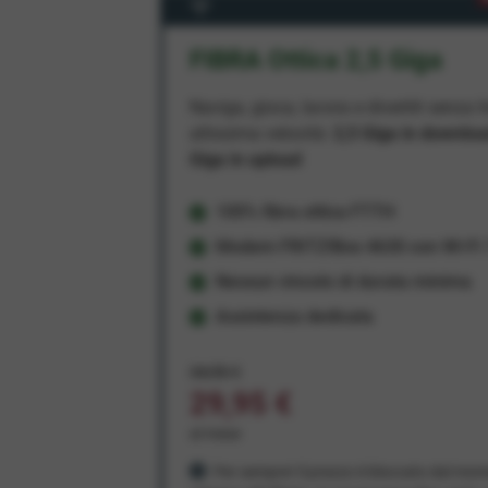
FIBRA Ottica 2,5 Giga
Naviga, gioca, lavora e divertiti senza li
altissima velocità:
2,5 Giga in downlo
Giga in upload
100% fibra ottica FTTH
Modem FRITZ!Box 4630 con Wi-Fi 7
Nessun vincolo di durata minima
Assistenza dedicata
34,95 €
29,95 €
al mese
Per sempre! Il prezzo è bloccato dal mom