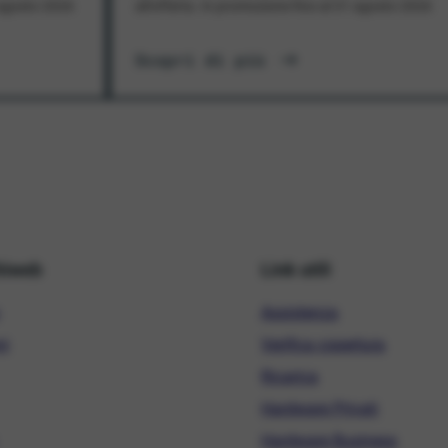
1 agosto 2026
all'offerta. In promozione fino al 31 agosto 2026
Scopri di più
hiweb
Link utili
Assistenza
ni
Verifica copertura
Ricarica
Hardware Privati
Hardware Business