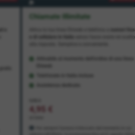
Chiamate Illimitate
ad e
Attiva la tua linea Ehiweb e telefona a
numeri fiss
e
e di cellulare in Italia
senza fasce orarie né scatt
alla risposta. Semplice e conveniente.
Attivabile al momento dell'ordine di una linea
Ehiweb
ratis
Telefonate in Italia incluse
Assistenza dedicata
9,95 €
4,95 €
al mese
Per sempre! Il prezzo è bloccato dal momento in cui
aderisci all'offerta. In promozione fino al 31 agosto 2026