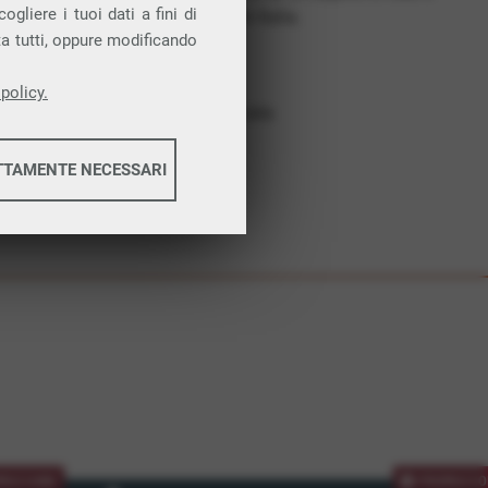
gliere i tuoi dati a fini di
costruiamo futuro. In Italia.
ta tutti, oppure modificando
Affidabilità
Nessun vincolo
policy.
Assistenza dedicata
TTAMENTE NECESSARI
informazioni
informazioni
MOZIONE
PROMOZIO