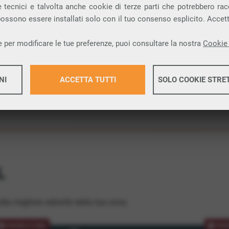
 tecnici e talvolta anche cookie di terze parti che potrebbero racco
ione.
 possono essere installati solo con il tuo consenso esplicito. Accet
 per modificare le tue preferenze, puoi consultare la nostra
Cookie 
NI
ACCETTA TUTTI
SOLO COOKIE STRE
Maggiori 
Maggiori 
L
lla migliore velocità dalla tua zona.
PROMOZIONE
PRO