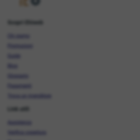
Scopri Ehiweb
Chi siamo
Promozioni
Guide
Blog
Glossario
Pagamenti
Trova un rivenditore
Link utili
Assistenza
Verifica copertura