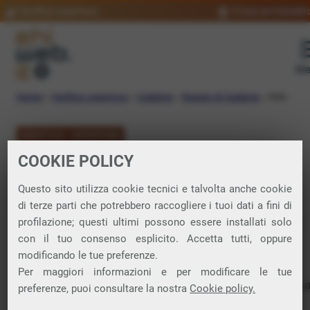
Verifica copertura
Trova un rivendit
Me
Home
»
Verifica copertura
»
Calabria
»
Reggio di Calabria
»
Stilo
VERIFICA COPERTURA
COOKIE POLICY
FIBRA a Stilo
Questo sito utilizza cookie tecnici e talvolta anche cookie
di terze parti che potrebbero raccogliere i tuoi dati a fini di
Verifica la copertura di Fibra Ottica nel
profilazione; questi ultimi possono essere installati solo
con il tuo consenso esplicito. Accetta tutti, oppure
comune di Stilo
modificando le tue preferenze.
Per maggiori informazioni e per modificare le tue
In questa pagina puoi verificare dove si può attivare 
preferenze, puoi consultare la nostra
Cookie policy.
connessione internet FIBRA nella città di Stilo in