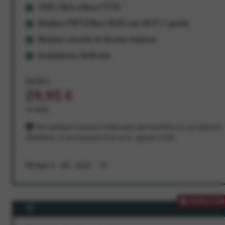
100% fibra ottica FTTH
Modem FRITZ!Box 4630 con Wi-Fi 7 gratis
Nessun vincolo di durata minima
Assistenza dedicata
34,95 €
29,95 €
al mese
Per sempre! Il prezzo è bloccato dal momento in cui aderisci
all'offerta. In promozione fino al 31 agosto 2026
Scopri di più
PROMOZION