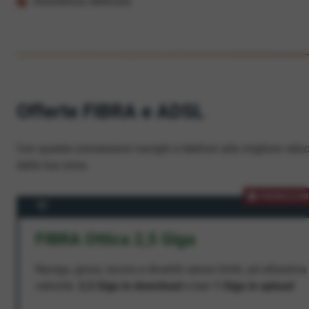
Assistenza dedicata
Offerte FIBRA e ADSL
Con queste connessioni navighi e telefoni alla migliore veloc
dalla tua zona.
PROMOZION
FIBRA Ottica 2,5 Giga
Naviga, gioca, lavora e divertiti senza limiti, ad altissima
velocità:
2,5 Giga in download
e ben
1 Giga in upload