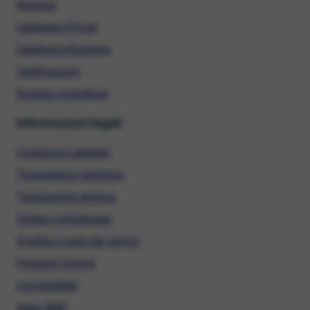
Ricarica
Hardware Privati
Hardware Business
Certificazioni
Diventa rivenditore
Informazioni legali
Condizioni generali
Trasparenza tariffaria
Trasparenza tecnica
Sintesi contrattuale
Qualità e carta dei servizi
Parental Control
ConciliaWeb
Alias SMS