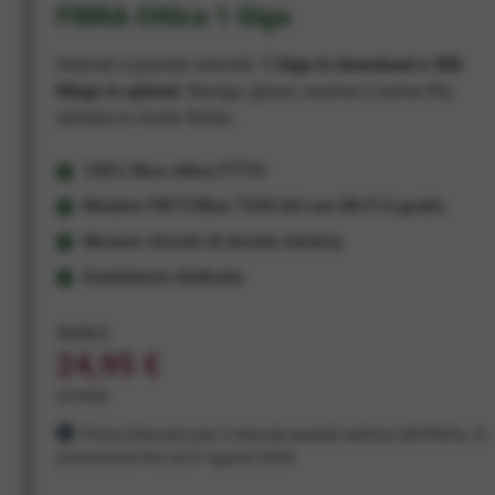
FIBRA Ottica 1 Giga
Internet a grande velocità:
1 Giga in download e 300
Mega in upload
. Naviga, gioca, scarica e carica file,
sempre in modo fluido.
100% fibra ottica FTTH
Modem FRITZ!Box 7530 AX con Wi-Fi 6 gratis
Nessun vincolo di durata minima
Assistenza dedicata
29,95 €
24,95 €
al mese
Prezzo bloccato per 3 mesi da quando aderisci all'offerta. In
promozione fino al 31 agosto 2026