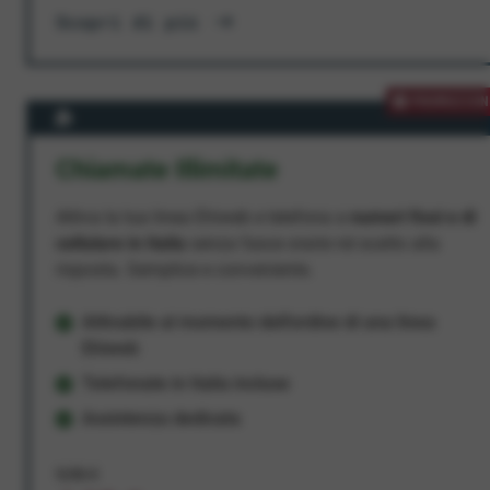
Scopri di più
PROMOZION
Chiamate Illimitate
Attiva la tua linea Ehiweb e telefona a
numeri fissi e di
cellulare in Italia
senza fasce orarie né scatto alla
risposta. Semplice e conveniente.
Attivabile al momento dell'ordine di una linea
Ehiweb
Telefonate in Italia incluse
Assistenza dedicata
9,95 €