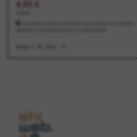
4,95 €
al mese
Per sempre! Il prezzo è bloccato dal momento in cui aderisci
all'offerta. In promozione fino al 31 agosto 2026
Scopri di più