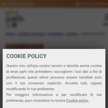
Verifica copertura
Trova un rivendit
Me
Home
»
Verifica copertura
»
Campania
»
Avellino
»
Aiello del Sabato
VERIFICA COPERTURA
COOKIE POLICY
FIBRA a Aiello del
Questo sito utilizza cookie tecnici e talvolta anche cookie
Sabato
di terze parti che potrebbero raccogliere i tuoi dati a fini di
profilazione; questi ultimi possono essere installati solo
con il tuo consenso esplicito. Accetta tutti, oppure
Verifica la copertura di Fibra Ottica nel
modificando le tue preferenze.
Per maggiori informazioni e per modificare le tue
comune di Aiello del Sabato
preferenze, puoi consultare la nostra
Cookie policy.