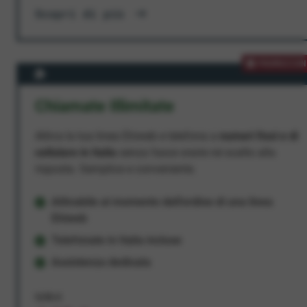
Scopri di più
PROMOZION
Chiamate Illimitate
Attiva la tua linea Ehiweb e telefona a
numeri fissi e di
cellulare in Italia
senza fasce orarie né scatto alla
risposta. Semplice e conveniente.
Attivabile al momento dell'ordine di una linea
Ehiweb
Telefonate in Italia incluse
Assistenza dedicata
9,95 €