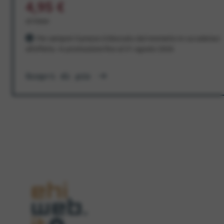
4,95 €
al mese
Per sempre! Il prezzo è bloccato dal momento in cui aderisci
all'offerta. In promozione fino al 31 agosto 2026
Scopri di più