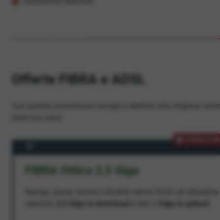
Assistenza dedicata
Offerte FIBRA e ADSL
Con queste connessioni navighi e telefoni alla migliore veloc
dalla tua zona.
PROMOZION
FIBRA Ottica 2,5 Giga
Naviga, gioca, lavora e divertiti senza limiti, ad altissima
velocità:
2,5 Giga in download
e ben
1 Giga in upload