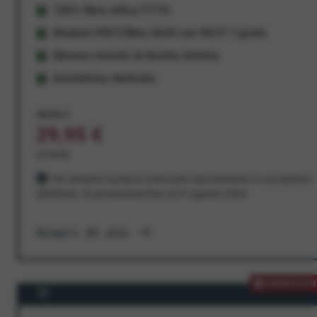
100% fibra ottica FTTH
Modem FRITZ!Box 4630 con Wi-Fi 7 gratis
Nessun vincolo di durata minima
Assistenza dedicata
34,95 €
29,95 €
al mese
Per sempre! Il prezzo è bloccato dal momento in cui aderisci
all'offerta. In promozione fino al 31 agosto 2026
Scopri di più
PROMOZION