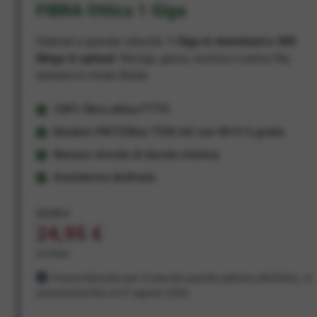
FIBRA Ottica 1 Giga
Internet a grande velocità:
1 Giga in download e 300
Mega in upload
. Naviga, gioca, scarica e carica file,
sempre in modo fluido.
100% fibra ottica FTTH
Modem FRITZ!Box 7530 AX con Wi-Fi 6 gratis
Nessun vincolo di durata minima
Assistenza dedicata
29,95 €
24,95 €
al mese
Prezzo bloccato per 3 mesi da quando aderisci all'offerta. In
promozione fino al 31 agosto 2026