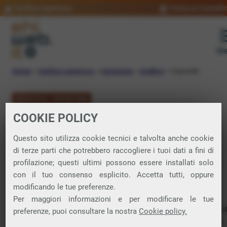
Verifica copertura
Trova un rivendit
Me
Home
»
Verifica copertura
»
Campania
»
Avellino
»
Caposele
VERIFICA COPERTURA
COOKIE POLICY
FIBRA a Caposele
Questo sito utilizza cookie tecnici e talvolta anche cookie
di terze parti che potrebbero raccogliere i tuoi dati a fini di
Verifica la copertura di Fibra Ottica nel
profilazione; questi ultimi possono essere installati solo
con il tuo consenso esplicito. Accetta tutti, oppure
comune di Caposele
modificando le tue preferenze.
Per maggiori informazioni e per modificare le tue
In questa pagina puoi verificare dove si può attivare 
preferenze, puoi consultare la nostra
Cookie policy.
connessione internet FIBRA nella città di Caposele in