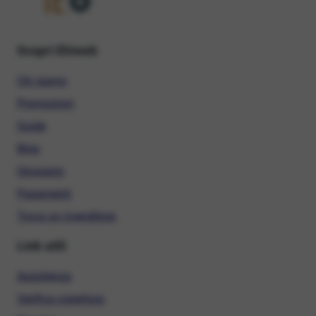
Scopri Ehiweb
Chi siamo
Promozioni
Guide
Blog
Glossario
Pagamenti
Trova un rivenditore
Link utili
Assistenza
Verifica copertura