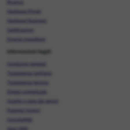
Ricarica
Hardware Privati
Hardware Business
Certificazioni
Diventa rivenditore
Informazioni legali
Condizioni generali
Trasparenza tariffaria
Trasparenza tecnica
Sintesi contrattuale
Qualità e carta dei servizi
Parental Control
ConciliaWeb
Alias SMS