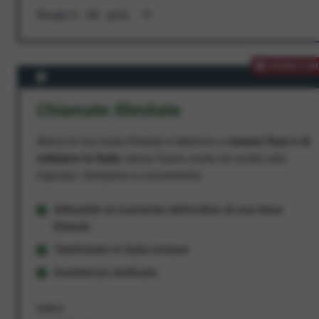
Scopri di più
PROMOZION
Chiamate Illimitate
Attiva la tua linea Ehiweb e telefona a
numeri fissi e di
cellulare in Italia
senza fasce orarie né scatto alla
risposta. Semplice e conveniente.
Attivabile al momento dell'ordine di una linea
Ehiweb
Telefonate in Italia incluse
Assistenza dedicata
9,95 €