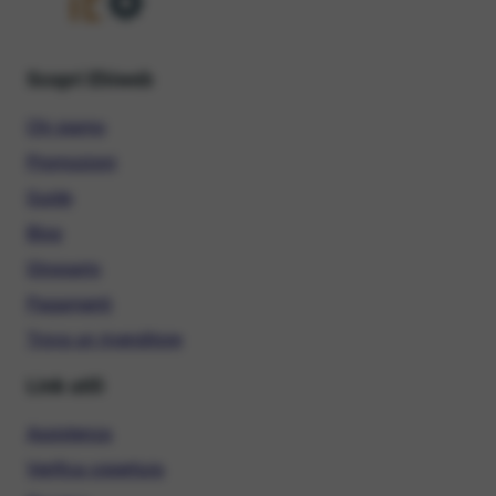
Scopri Ehiweb
Chi siamo
Promozioni
Guide
Blog
Glossario
Pagamenti
Trova un rivenditore
Link utili
Assistenza
Verifica copertura