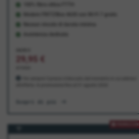
100% fibra ottica FTTH
Modem FRITZ!Box 4630 con Wi-Fi 7 gratis
Nessun vincolo di durata minima
Assistenza dedicata
34,95 €
29,95 €
al mese
Per sempre! Il prezzo è bloccato dal momento in cui aderisci
all'offerta. In promozione fino al 31 agosto 2026
Scopri di più
PROMOZION