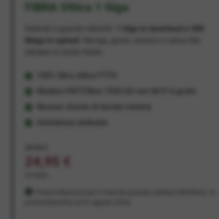
FIBRA Ottica 1 Giga
Internet a grande velocità:
1 Giga in download e 300
Mega in upload
. Naviga, gioca, scarica e carica file,
sempre in modo fluido.
100% fibra ottica FTTH
Modem FRITZ!Box 7530 AX con Wi-Fi 6 gratis
Nessun vincolo di durata minima
Assistenza dedicata
29,95 €
24,95 €
al mese
Prezzo bloccato per 3 mesi da quando aderisci all'offerta. In
promozione fino al 31 agosto 2026