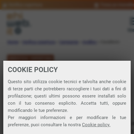
Verifica copertura
Trova un rivendit
Me
Home
»
Verifica copertura
»
Campania
»
Avellino
»
Casalbore
VERIFICA COPERTURA
COOKIE POLICY
FIBRA a Casalbore
Questo sito utilizza cookie tecnici e talvolta anche cookie
di terze parti che potrebbero raccogliere i tuoi dati a fini di
Verifica la copertura di Fibra Ottica nel
profilazione; questi ultimi possono essere installati solo
con il tuo consenso esplicito. Accetta tutti, oppure
comune di Casalbore
modificando le tue preferenze.
Per maggiori informazioni e per modificare le tue
In questa pagina puoi verificare dove si può attivare 
preferenze, puoi consultare la nostra
Cookie policy.
connessione internet FIBRA nella città di Casalbore in