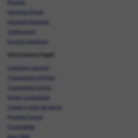
Ricarica
Hardware Privati
Hardware Business
Certificazioni
Diventa rivenditore
Informazioni legali
Condizioni generali
Trasparenza tariffaria
Trasparenza tecnica
Sintesi contrattuale
Qualità e carta dei servizi
Parental Control
ConciliaWeb
Alias SMS