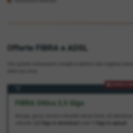
Assistenza dedicata
Offerte FIBRA e ADSL
Con queste connessioni navighi e telefoni alla migliore veloc
dalla tua zona.
PROMOZION
FIBRA Ottica 2,5 Giga
Naviga, gioca, lavora e divertiti senza limiti, ad altissima
velocità:
2,5 Giga in download
e ben
1 Giga in upload