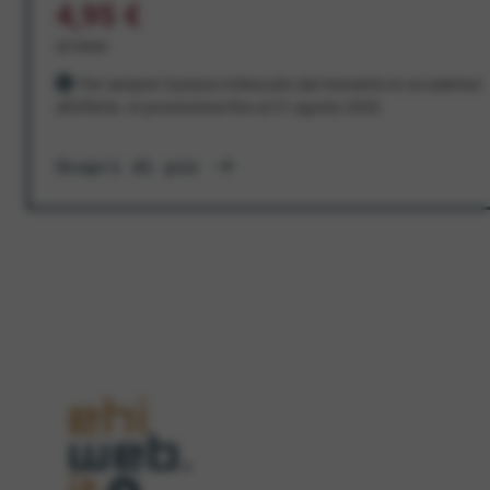
4,95 €
al mese
Per sempre! Il prezzo è bloccato dal momento in cui aderisci
all'offerta. In promozione fino al 31 agosto 2026
Scopri di più