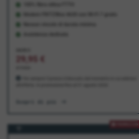
100% fibra ottica FTTH
Modem FRITZ!Box 4630 con Wi-Fi 7 gratis
Nessun vincolo di durata minima
Assistenza dedicata
34,95 €
29,95 €
al mese
Per sempre! Il prezzo è bloccato dal momento in cui aderisci
all'offerta. In promozione fino al 31 agosto 2026
Scopri di più
PROMOZION