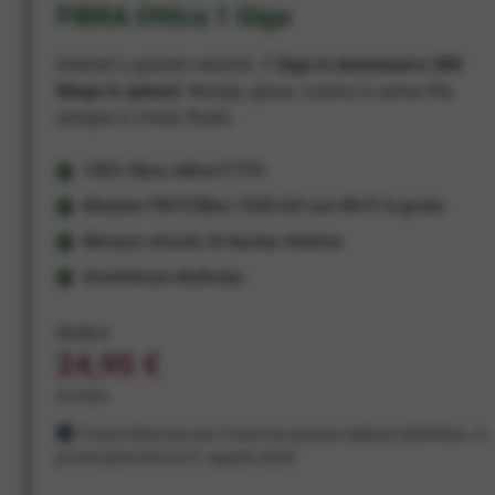
FIBRA Ottica 1 Giga
Internet a grande velocità:
1 Giga in download e 300
Mega in upload
. Naviga, gioca, scarica e carica file,
sempre in modo fluido.
100% fibra ottica FTTH
Modem FRITZ!Box 7530 AX con Wi-Fi 6 gratis
Nessun vincolo di durata minima
Assistenza dedicata
29,95 €
24,95 €
al mese
Prezzo bloccato per 3 mesi da quando aderisci all'offerta. In
promozione fino al 31 agosto 2026