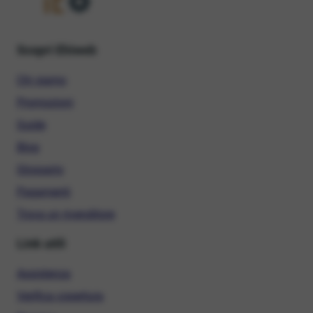
Scopri Ehiweb
Chi siamo
Promozioni
Guide
Blog
Glossario
Pagamenti
Trova un rivenditore
Link utili
Assistenza
Verifica copertura