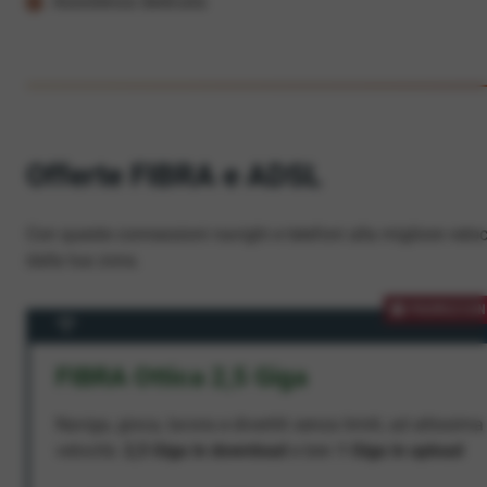
Assistenza dedicata
Offerte FIBRA e ADSL
Con queste connessioni navighi e telefoni alla migliore veloc
dalla tua zona.
PROMOZION
FIBRA Ottica 2,5 Giga
Naviga, gioca, lavora e divertiti senza limiti, ad altissima
velocità:
2,5 Giga in download
e ben
1 Giga in upload