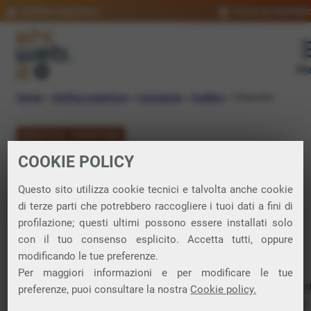
Verifica copertura
Trova un rivendit
Me
Home
»
Verifica copertura
»
Campania
»
Avellino
»
Chianche
VERIFICA COPERTURA
COOKIE POLICY
FIBRA a Chianche
Questo sito utilizza cookie tecnici e talvolta anche cookie
di terze parti che potrebbero raccogliere i tuoi dati a fini di
Verifica la copertura di Fibra Ottica nel
profilazione; questi ultimi possono essere installati solo
con il tuo consenso esplicito. Accetta tutti, oppure
comune di Chianche
modificando le tue preferenze.
Per maggiori informazioni e per modificare le tue
In questa pagina puoi verificare dove si può attivare 
preferenze, puoi consultare la nostra
Cookie policy.
connessione internet FIBRA nella città di Chianche in