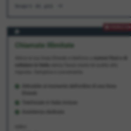
Scopri di più
PROMOZION
Chiamate Illimitate
Attiva la tua linea Ehiweb e telefona a
numeri fissi e di
cellulare in Italia
senza fasce orarie né scatto alla
risposta. Semplice e conveniente.
Attivabile al momento dell'ordine di una linea
Ehiweb
Telefonate in Italia incluse
Assistenza dedicata
9,95 €