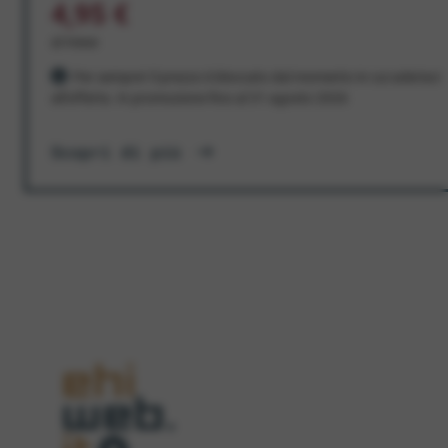
4,95 €
al mese
Per sempre! Il prezzo è bloccato dal momento in cui aderisci
all'offerta. In promozione fino al 31 agosto 2026
Scopri di più