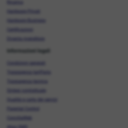
Ricarica
Hardware Privati
Hardware Business
Certificazioni
Diventa rivenditore
Informazioni legali
Condizioni generali
Trasparenza tariffaria
Trasparenza tecnica
Sintesi contrattuale
Qualità e carta dei servizi
Parental Control
ConciliaWeb
Alias SMS