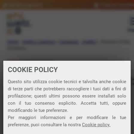
Verifica copertura
Trova un rivendit
Me
Home
»
Verifica copertura
»
Campania
»
Avellino
»
Chiusano di San
Domenico
VERIFICA COPERTURA
COOKIE POLICY
FIBRA a Chiusano d
Questo sito utilizza cookie tecnici e talvolta anche cookie
di terze parti che potrebbero raccogliere i tuoi dati a fini di
San Domenico
profilazione; questi ultimi possono essere installati solo
con il tuo consenso esplicito. Accetta tutti, oppure
modificando le tue preferenze.
Verifica la copertura di Fibra Ottica nel
Per maggiori informazioni e per modificare le tue
preferenze, puoi consultare la nostra
Cookie policy.
comune di Chiusano di San Domenico