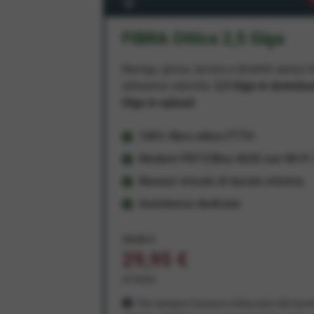
FIBRA Ottica 2,5 Giga
Naviga, gioca, lavora e divertiti senza li
altissima velocità:
2,5 Giga in downlo
Giga in upload
100% fibra ottica FTTH
Modem FRITZ!Box 4630 con Wi-Fi 7
Nessun vincolo di durata minima
Assistenza dedicata
34,95 €
29,95 €
al mese
Per sempre! Il prezzo è bloccato dal mom