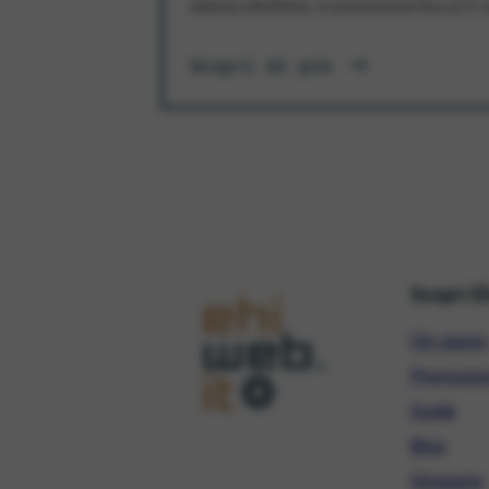
aderisci all'offerta. In promozione fino al 3
Scopri di più
Scopri E
Chi siamo
Promozio
Guide
Blog
Glossario