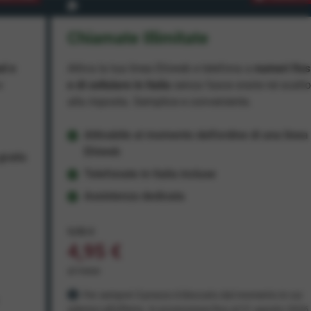
Chiamate Illimitate
ad e
Attiva la tua linea Ehiweb e telefona a
numeri fiss
e
e di cellulare in Italia
senza fasce orarie né scatt
alla risposta. Semplice e conveniente.
Attivabile al momento dell'ordine di una linea
Ehiweb
ratis
Telefonate in Italia incluse
Assistenza dedicata
9,95 €
4,95 €
al mese
Per sempre! Il prezzo è bloccato dal momento in cui
aderisci all'offerta. In promozione fino al 31 agosto 2026