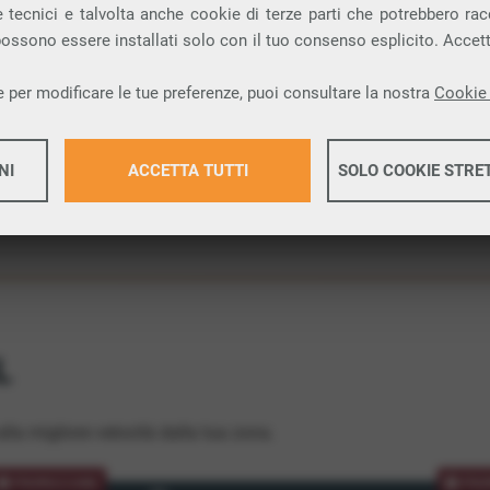
 tecnici e talvolta anche cookie di terze parti che potrebbero racco
ione.
 possono essere installati solo con il tuo consenso esplicito. Accet
 per modificare le tue preferenze, puoi consultare la nostra
Cookie 
NI
ACCETTA TUTTI
SOLO COOKIE STRE
Maggiori 
Maggiori 
L
lla migliore velocità dalla tua zona.
PROMOZIONE
PRO