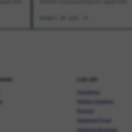
1 agosto 2026
all'offerta. In promozione fino al 31 agosto 2026
Scopri di più
hiweb
Link utili
Assistenza
ni
Verifica copertura
Ricarica
Hardware Privati
Hardware Business