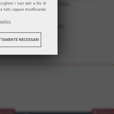
gliere i tuoi dati a fini di
costruiamo futuro. In Italia.
ta tutti, oppure modificando
Affidabilità
Nessun vincolo
policy.
Assistenza dedicata
TTAMENTE NECESSARI
informazioni
informazioni
MOZIONE
PROMOZIO