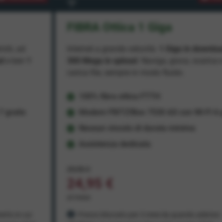
FIBRA Ottica 1 Giga
miti, ad
Internet a grande velocità:
1 Giga in downlo
ad
e ben
1
300 Mega in upload
. Naviga, gioca, scarica 
carica file, sempre in modo fluido.
100% fibra ottica FTTH
 gratis
Modem FRITZ!Box 7530 AX con Wi-Fi 6 g
Nessun vincolo di durata minima
Assistenza dedicata
29,95 €
24,95 €
al mese
ento in cui
Prezzo bloccato per 3 mesi da quando aderisci