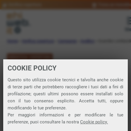
Verifica copertura
Trova un rivendit
Me
Home
»
Verifica copertura
»
Campania
»
Avellino
»
Guardia Lombard
VERIFICA COPERTURA
COOKIE POLICY
FIBRA a Guardia
Questo sito utilizza cookie tecnici e talvolta anche cookie
Lombardi
di terze parti che potrebbero raccogliere i tuoi dati a fini di
profilazione; questi ultimi possono essere installati solo
con il tuo consenso esplicito. Accetta tutti, oppure
Verifica la copertura di Fibra Ottica nel
modificando le tue preferenze.
Per maggiori informazioni e per modificare le tue
comune di Guardia Lombardi
preferenze, puoi consultare la nostra
Cookie policy.