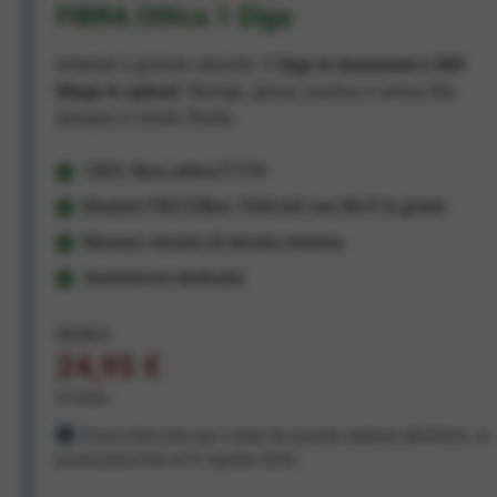
FIBRA Ottica 1 Giga
Internet a grande velocità:
1 Giga in download e 300
Mega in upload
. Naviga, gioca, scarica e carica file,
sempre in modo fluido.
100% fibra ottica FTTH
Modem FRITZ!Box 7530 AX con Wi-Fi 6 gratis
Nessun vincolo di durata minima
Assistenza dedicata
29,95 €
24,95 €
al mese
Prezzo bloccato per 3 mesi da quando aderisci all'offerta. In
promozione fino al 31 agosto 2026