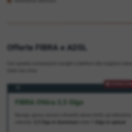
Assistenza dedicata
Offerte FIBRA e ADSL
Con queste connessioni navighi e telefoni alla migliore veloc
dalla tua zona.
PROMOZION
FIBRA Ottica 2,5 Giga
Naviga, gioca, lavora e divertiti senza limiti, ad altissima
velocità:
2,5 Giga in download
e ben
1 Giga in upload