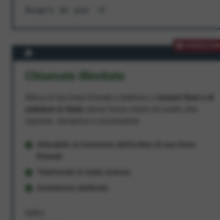
Scopri di più
PROMOZION
Chiamate Illimitate
Attiva la tua linea Ehiweb e telefona a
numeri fissi e di
cellulare in Italia
senza fasce orarie né scatto alla
risposta. Semplice e conveniente.
Attivabile al momento dell'ordine di una linea
Ehiweb
Telefonate in Italia incluse
Assistenza dedicata
9,95 €