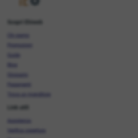
Scopri Ehiweb
Chi siamo
Promozioni
Guide
Blog
Glossario
Pagamenti
Trova un rivenditore
Link utili
Assistenza
Verifica copertura