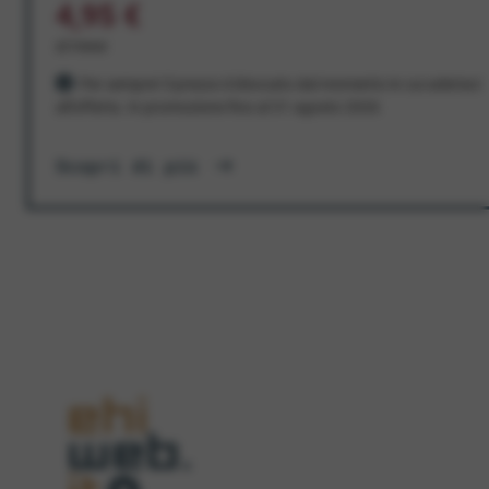
4,95 €
al mese
Per sempre! Il prezzo è bloccato dal momento in cui aderisci
all'offerta. In promozione fino al 31 agosto 2026
Scopri di più