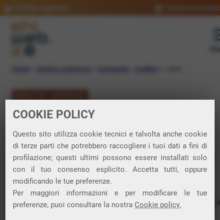
Verifica copertura
Trova un rivendit
Me
Home
»
Verifica copertura
»
Campania
»
Avellino
»
Lapio
VERIFICA COPERTURA
COOKIE POLICY
FIBRA a Lapio
Questo sito utilizza cookie tecnici e talvolta anche cookie
di terze parti che potrebbero raccogliere i tuoi dati a fini di
Verifica la copertura di Fibra Ottica nel
profilazione; questi ultimi possono essere installati solo
con il tuo consenso esplicito. Accetta tutti, oppure
comune di Lapio
modificando le tue preferenze.
Per maggiori informazioni e per modificare le tue
In questa pagina puoi verificare dove si può attivare 
preferenze, puoi consultare la nostra
Cookie policy.
connessione internet FIBRA nella città di Lapio in