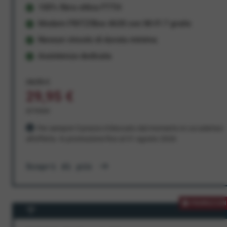
100% fibra ottica FTTH
Modem FRITZ!Box 4630 con Wi-Fi 7 gratis
Nessun vincolo di durata minima
Assistenza dedicata
34,95 €
29,95 €
al mese
Per sempre! Il prezzo è bloccato dal momento in cui aderisci
all'offerta. In promozione fino al 31 agosto 2026
Scopri di più
PROMOZION