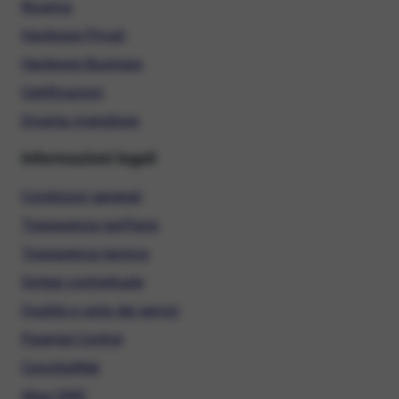
Ricarica
Hardware Privati
Hardware Business
Certificazioni
Diventa rivenditore
Informazioni legali
Condizioni generali
Trasparenza tariffaria
Trasparenza tecnica
Sintesi contrattuale
Qualità e carta dei servizi
Parental Control
ConciliaWeb
Alias SMS