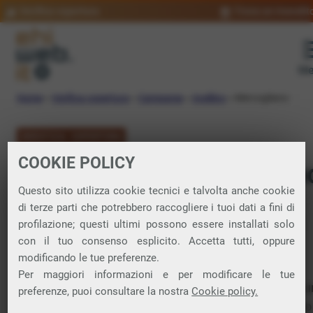
Verifica copertura
Trova un rivendit
Me
Home
»
Verifica copertura
»
Campania
»
Avellino
»
Mercogliano
VERIFICA COPERTURA
COOKIE POLICY
FIBRA a Mercoglian
Questo sito utilizza cookie tecnici e talvolta anche cookie
di terze parti che potrebbero raccogliere i tuoi dati a fini di
Verifica la copertura di Fibra Ottica nel
profilazione; questi ultimi possono essere installati solo
con il tuo consenso esplicito. Accetta tutti, oppure
comune di Mercogliano
modificando le tue preferenze.
Per maggiori informazioni e per modificare le tue
In questa pagina puoi verificare dove si può attivare 
preferenze, puoi consultare la nostra
Cookie policy.
connessione internet FIBRA nella città di Mercogliano