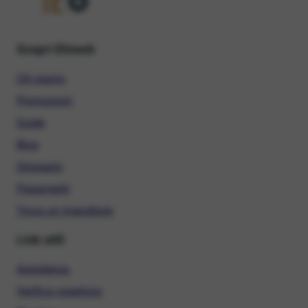
Scopri Ehiweb
Chi siamo
Promozioni
Guide
Blog
Glossario
Pagamenti
Trova un rivenditore
Link utili
Assistenza
Verifica copertura