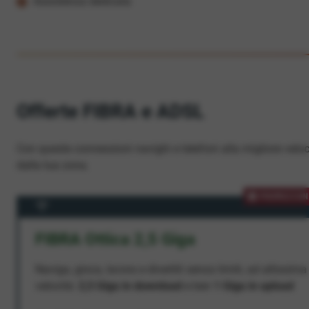
Assistenza dedicata
Offerte FIBRA e ADSL
Con queste connessioni navighi e telefoni alla migliore veloc
dalla tua zona.
PROMOZION
FIBRA Ottica 2,5 Giga
Naviga, gioca, lavora e divertiti senza limiti, ad altissima
velocità:
2,5 Giga in download
e ben
1 Giga in upload