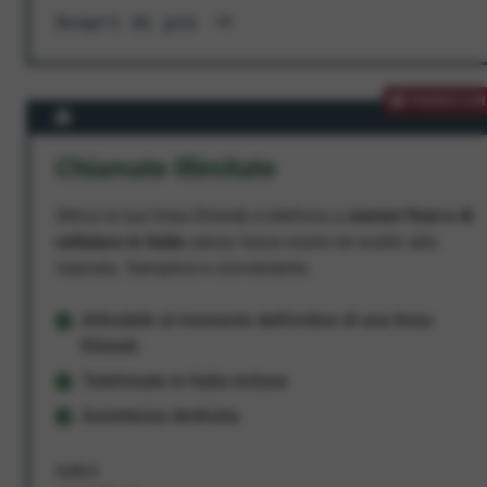
Scopri di più
PROMOZION
Chiamate Illimitate
Attiva la tua linea Ehiweb e telefona a
numeri fissi e di
cellulare in Italia
senza fasce orarie né scatto alla
risposta. Semplice e conveniente.
Attivabile al momento dell'ordine di una linea
Ehiweb
Telefonate in Italia incluse
Assistenza dedicata
9,95 €