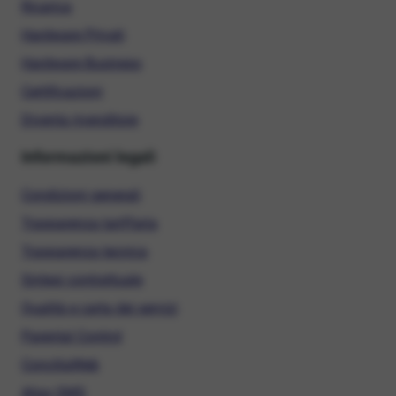
Ricarica
Hardware Privati
Hardware Business
Certificazioni
Diventa rivenditore
Informazioni legali
Condizioni generali
Trasparenza tariffaria
Trasparenza tecnica
Sintesi contrattuale
Qualità e carta dei servizi
Parental Control
ConciliaWeb
Alias SMS