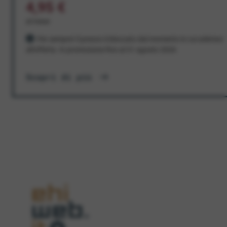
4,95 €
al mese
Per sempre! Il prezzo è bloccato dal momento in cui aderisci
all'offerta. In promozione fino al 31 agosto 2026
Scopri di più