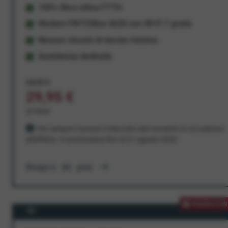
100% fibra ottica FTTH
Modem FRITZ!Box 4630 con Wi-Fi 7 gratis
Nessun vincolo di durata minima
Assistenza dedicata
34,95 €
29,95 €
al mese
Per sempre! Il prezzo è bloccato dal momento in cui aderisci
all'offerta. In promozione fino al 31 agosto 2026
Scopri di più
PROMOZION