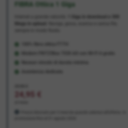
FIBRA Ottica 1 Giga
Internet a grande velocità:
1 Giga in download e 300
Mega in upload
. Naviga, gioca, scarica e carica file,
sempre in modo fluido.
100% fibra ottica FTTH
Modem FRITZ!Box 7530 AX con Wi-Fi 6 gratis
Nessun vincolo di durata minima
Assistenza dedicata
29,95 €
24,95 €
al mese
Prezzo bloccato per 3 mesi da quando aderisci all'offerta. In
promozione fino al 31 agosto 2026