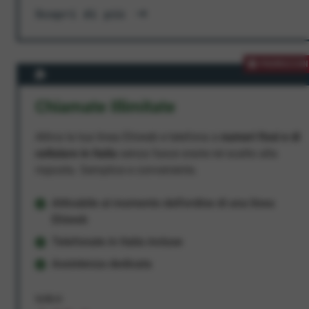
Scopri di più
PROMOZION
Chiamate Illimitate
Attiva la tua linea Ehiweb e telefona a
numeri fissi e di
cellulare in Italia
senza fasce orarie né scatto alla
risposta. Semplice e conveniente.
Attivabile al momento dell'ordine di una linea
Ehiweb
Telefonate in Italia incluse
Assistenza dedicata
9,95 €