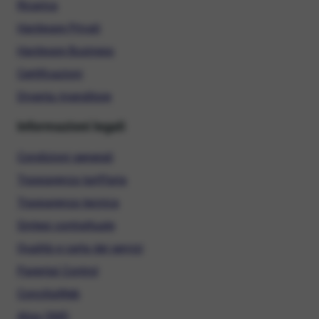
Ricarica
Hardware Privati
Hardware Business
Certificazioni
Diventa rivenditore
Informazioni legali
Condizioni generali
Trasparenza tariffaria
Trasparenza tecnica
Sintesi contrattuale
Qualità e carta dei servizi
Parental Control
ConciliaWeb
Alias SMS