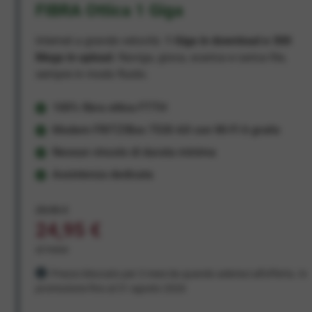
FIBRA Ottica 1 Giga
Internet a grande velocità:
1 Giga in download e 300
Mega in upload
. Naviga, gioca, scarica e carica file,
sempre in modo fluido.
100% fibra ottica FTTH
Modem FRITZ!Box 7530 AX con Wi-Fi 6 gratis
Nessun vincolo di durata minima
Assistenza dedicata
29,95 €
24,95 €
al mese
Prezzo bloccato per 3 mesi da quando aderisci all'offerta. In
promozione fino al 31 agosto 2026