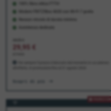
100% fibra ottica FTTH
Modem FRITZ!Box 4630 con Wi-Fi 7 gratis
Nessun vincolo di durata minima
Assistenza dedicata
34,95 €
29,95 €
al mese
Per sempre! Il prezzo è bloccato dal momento in cui aderisci
all'offerta. In promozione fino al 31 agosto 2026
Scopri di più
PROMOZION