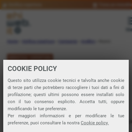
Verifica copertura
Trova un rivendit
Me
Home
»
Verifica copertura
»
Campania
»
Avellino
»
Nusco
VERIFICA COPERTURA
COOKIE POLICY
FIBRA a Nusco
Questo sito utilizza cookie tecnici e talvolta anche cookie
di terze parti che potrebbero raccogliere i tuoi dati a fini di
Verifica la copertura di Fibra Ottica nel
profilazione; questi ultimi possono essere installati solo
con il tuo consenso esplicito. Accetta tutti, oppure
comune di Nusco
modificando le tue preferenze.
Per maggiori informazioni e per modificare le tue
In questa pagina puoi verificare dove si può attivare 
preferenze, puoi consultare la nostra
Cookie policy.
connessione internet FIBRA nella città di Nusco in