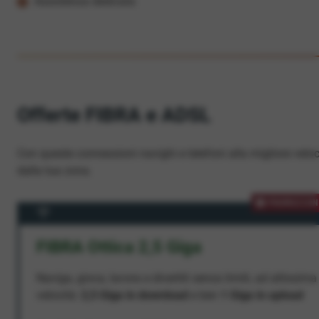
Assistenza dedicata
Offerte FIBRA e ADSL
Con queste connessioni navighi e telefoni alla migliore veloc
dalla tua zona.
PROMOZION
FIBRA Ottica 2,5 Giga
Naviga, gioca, lavora e divertiti senza limiti, ad altissima
velocità:
2,5 Giga in download
e ben
1 Giga in upload