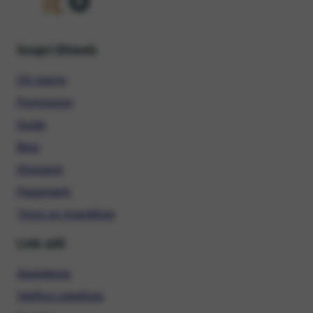
Scopri Ehiweb
Chi siamo
Promozioni
Guide
Blog
Glossario
Pagamenti
Trova un rivenditore
Link utili
Assistenza
Verifica copertura