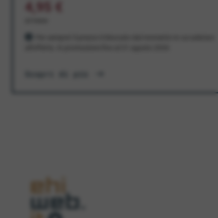
4,95 €
al mese
Per sempre! Il prezzo è bloccato dal momento in cui aderisci
all'offerta. In promozione fino al 31 agosto 2026
Scopri di più