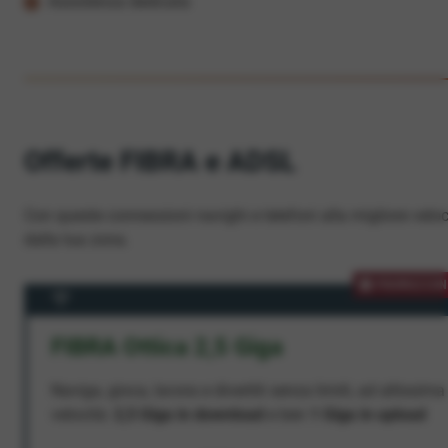
Assistenza dedicata
Offerte FIBRA e ADSL
Con queste connessioni navighi e telefoni alla migliore veloc
dalla tua zona.
PROMOZION
FIBRA Ottica 2,5 Giga
Naviga, gioca, lavora e divertiti senza limiti, ad altissima
velocità:
2,5 Giga in download
e ben
1 Giga in upload