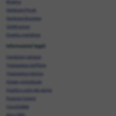
Ricarica
Hardware Privati
Hardware Business
Certificazioni
Diventa rivenditore
Informazioni legali
Condizioni generali
Trasparenza tariffaria
Trasparenza tecnica
Sintesi contrattuale
Qualità e carta dei servizi
Parental Control
ConciliaWeb
Alias SMS