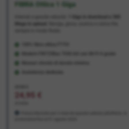
FIBRA Ottica 1 Giga
Internet a grande velocità:
1 Giga in download e 300
Mega in upload
. Naviga, gioca, scarica e carica file,
sempre in modo fluido.
100% fibra ottica FTTH
Modem FRITZ!Box 7530 AX con Wi-Fi 6 gratis
Nessun vincolo di durata minima
Assistenza dedicata
29,95 €
24,95 €
al mese
Prezzo bloccato per 3 mesi da quando aderisci all'offerta. In
promozione fino al 31 agosto 2026