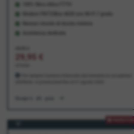
100% fibra ottica FTTH
Modem FRITZ!Box 4630 con Wi-Fi 7 gratis
Nessun vincolo di durata minima
Assistenza dedicata
34,95 €
29,95 €
al mese
Per sempre! Il prezzo è bloccato dal momento in cui aderisci
all'offerta. In promozione fino al 31 agosto 2026
Scopri di più
PROMOZION