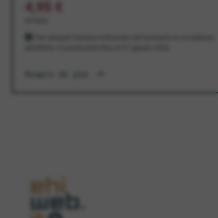
4,95 €
al mese
Per sempre! Il prezzo è bloccato dal momento in cui aderisci
all'offerta. In promozione fino al 31 agosto 2026
Scopri di più