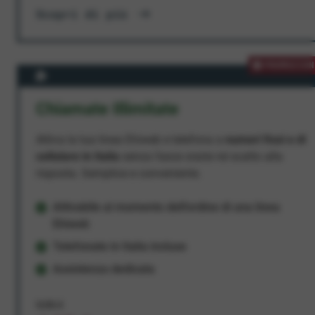
Scopri di più
PROMOZION
Chiamate Illimitate
Attiva la tua linea Ehiweb e telefona a
numeri fissi e di
cellulare in Italia
senza fasce orarie né scatto alla
risposta. Semplice e conveniente.
Attivabile al momento dell'ordine di una linea
Ehiweb
Telefonate in Italia incluse
Assistenza dedicata
9,95 €