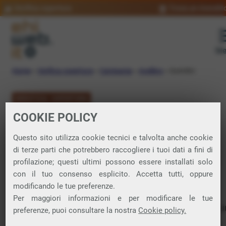
Verifica copertura
Trova un rivendit
Me
Home
»
Verifica copertura
»
Campania
»
Avellino
»
Quindici
VERIFICA COPERTURA
COOKIE POLICY
FIBRA a Quindici
Questo sito utilizza cookie tecnici e talvolta anche cookie
di terze parti che potrebbero raccogliere i tuoi dati a fini di
Verifica la copertura di Fibra Ottica nel
profilazione; questi ultimi possono essere installati solo
con il tuo consenso esplicito. Accetta tutti, oppure
comune di Quindici
modificando le tue preferenze.
Per maggiori informazioni e per modificare le tue
In questa pagina puoi verificare dove si può attivare 
preferenze, puoi consultare la nostra
Cookie policy.
connessione internet FIBRA nella città di Quindici in