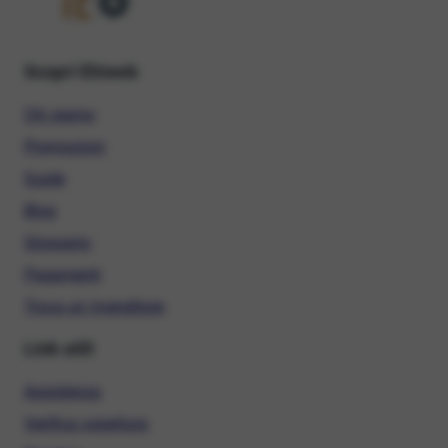
Scopri Ehiweb
Chi siamo
Promozioni
Guide
Blog
Glossario
Pagamenti
Trova un rivenditore
Link utili
Assistenza
Verifica copertura