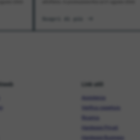
1 agosto 2026
all'offerta. In promozione fino al 31 agosto 2026
Scopri di più
hiweb
Link utili
Assistenza
ni
Verifica copertura
Ricarica
Hardware Privati
Hardware Business