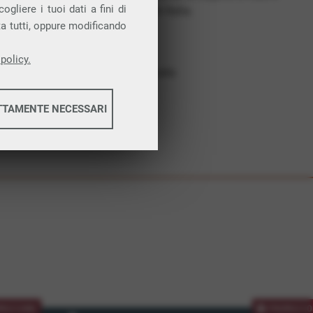
gliere i tuoi dati a fini di
costruiamo futuro. In Italia.
ta tutti, oppure modificando
Affidabilità
Nessun vincolo
policy.
Assistenza dedicata
TTAMENTE NECESSARI
informazioni
informazioni
MOZIONE
PROMOZIO