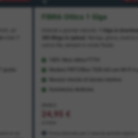
FIBRA Ottica 1 Giga
miti, ad
Internet a grande velocità:
1 Giga in downlo
ad
e ben
1
300 Mega in upload
. Naviga, gioca, scarica 
carica file, sempre in modo fluido.
100% fibra ottica FTTH
 gratis
Modem FRITZ!Box 7530 AX con Wi-Fi 6 g
Nessun vincolo di durata minima
Assistenza dedicata
29,95 €
24,95 €
al mese
ento in cui
Prezzo bloccato per 3 mesi da quando aderisci