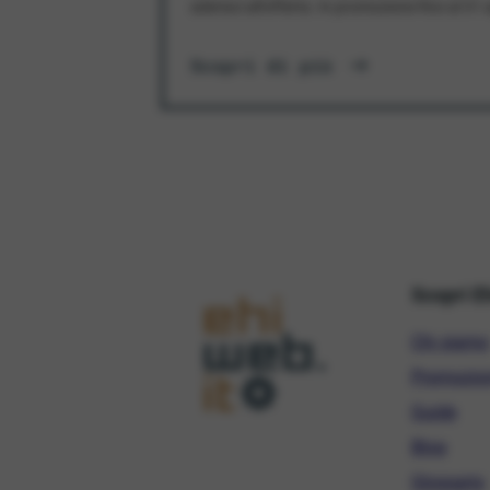
aderisci all'offerta. In promozione fino al 3
Scopri di più
Scopri E
Chi siamo
Promozio
Guide
Blog
Glossario