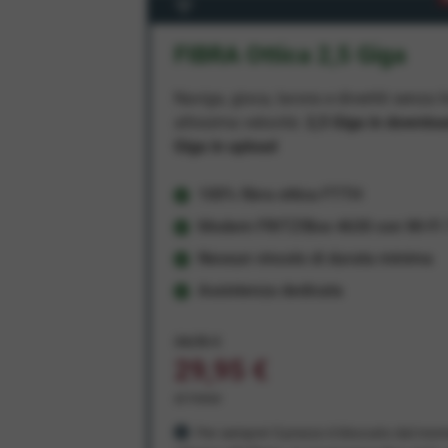
FIBRA Ottica 2,5 Giga
Naviga, gioca, lavora e divertiti senza li
altissima velocità:
2,5 Giga in downlo
Giga in upload
100% fibra ottica FTTH
Modem FRITZ!Box 4630 con Wi-Fi 7
Nessun vincolo di durata minima
Assistenza dedicata
34,95 €
29,95 €
al mese
Per sempre! Il prezzo è bloccato dal mom