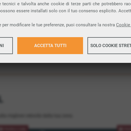
 tecnici e talvolta anche cookie di terze parti che potrebbero racco
ione.
 possono essere installati solo con il tuo consenso esplicito. Accet
 per modificare le tue preferenze, puoi consultare la nostra
Cookie 
NI
ACCETTA TUTTI
SOLO COOKIE STRE
Maggiori 
Maggiori 
L
lla migliore velocità dalla tua zona.
PROMOZIONE
PRO