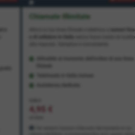
Chiamate Illimitate
ad e
Attiva la tua linea Ehiweb e telefona a
numeri fiss
e
e di cellulare in Italia
senza fasce orarie né scatt
alla risposta. Semplice e conveniente.
Attivabile al momento dell'ordine di una linea
Ehiweb
ratis
Telefonate in Italia incluse
Assistenza dedicata
9,95 €
4,95 €
al mese
Per sempre! Il prezzo è bloccato dal momento in cui
aderisci all'offerta. In promozione fino al 31 agosto 2026