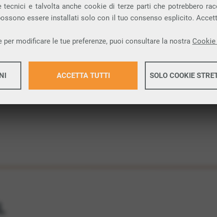
 tecnici e talvolta anche cookie di terze parti che potrebbero racco
 possono essere installati solo con il tuo consenso esplicito. Accet
 una connessione internet FIBRA nella città di
 per modificare le tue preferenze, puoi consultare la nostra
Cookie 
ione.
NI
ACCETTA TUTTI
SOLO COOKIE STRE
Maggiori 
Maggiori 
L