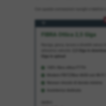
Con queste connessioni navighi e telefoni a
FIBRA Ottica 2,5 Giga
Naviga, gioca, lavora e divertiti senza li
altissima velocità:
2,5 Giga in downlo
Giga in upload
100% fibra ottica FTTH
Modem FRITZ!Box 4630 con Wi-Fi 7
Nessun vincolo di durata minima
Assistenza dedicata
34,95 €