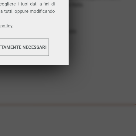
gliere i tuoi dati a fini di
costruiamo futuro. In Italia.
ta tutti, oppure modificando
Affidabilità
Nessun vincolo
policy.
Assistenza dedicata
TTAMENTE NECESSARI
informazioni
informazioni