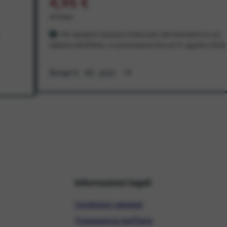
4,95 €
al mese
Per sempre! Il prezzo è bloccato dal momento in cui
aderisci all'offerta. In promozione fino al 31 agosto 2026
Scopri di più
Informazioni legali
Condizioni generali
Trasparenza tariffaria