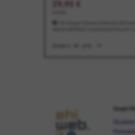
29,95 €
al mese
Per sempre! Il prezzo è bloccato dal mom
aderisci all'offerta. In promozione fino al 3
Scopri di più
Scopri E
Chi siamo
Promozio