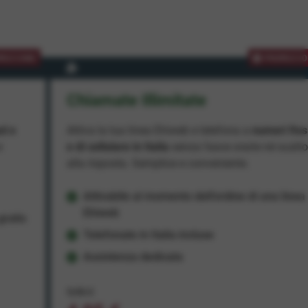
MOZIONE
PROMOZIO
Chiamate Illimitate
ad e
Attiva la tua linea Ehiweb e telefona a
numeri fiss
e
e di cellulare in Italia
senza fasce orarie né scatt
alla risposta. Semplice e conveniente.
Attivabile al momento dell'ordine di una linea
Ehiweb
ratis
Telefonate in Italia incluse
Assistenza dedicata
9,95 €