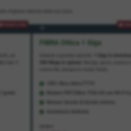
lla migliore velocità dalla tua zona.
PROMOZIONE
PRO
FIBRA Ottica 1 Giga
miti, ad
Internet a grande velocità:
1 Giga in downlo
ad
e ben
1
300 Mega in upload
. Naviga, gioca, scarica 
carica file, sempre in modo fluido.
100% fibra ottica FTTH
 gratis
Modem FRITZ!Box 7530 AX con Wi-Fi 6 g
Nessun vincolo di durata minima
Assistenza dedicata
29,95 €