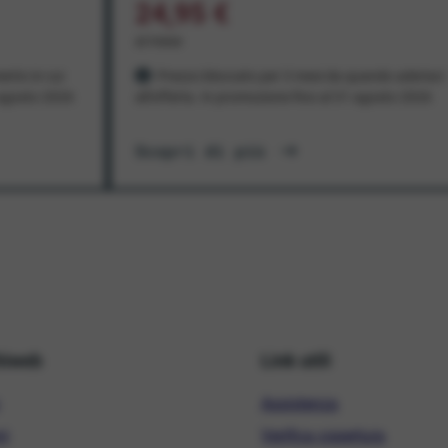
24,95 €
al mese
ento in cui
Prezzo bloccato per 3 mesi da quando aderisci
1 agosto 2026
all'offerta. In promozione fino al 31 agosto 2026
Scopri di più
hiweb
Link utili
Assistenza
ni
Verifica copertura