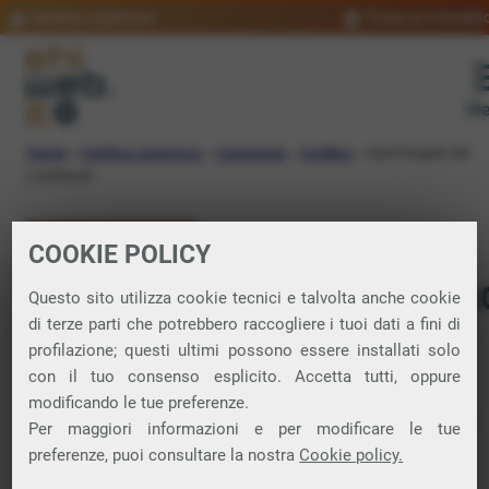
Verifica copertura
Trova un rivendit
Me
Home
»
Verifica copertura
»
Campania
»
Avellino
»
Sant’Angelo dei
Lombardi
VERIFICA COPERTURA
COOKIE POLICY
FIBRA a Sant’Angel
Questo sito utilizza cookie tecnici e talvolta anche cookie
di terze parti che potrebbero raccogliere i tuoi dati a fini di
dei Lombardi
profilazione; questi ultimi possono essere installati solo
con il tuo consenso esplicito. Accetta tutti, oppure
modificando le tue preferenze.
Verifica la copertura di Fibra Ottica nel
Per maggiori informazioni e per modificare le tue
preferenze, puoi consultare la nostra
Cookie policy.
comune di Sant’Angelo dei Lombardi