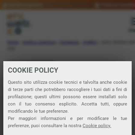
Verifica copertura
Trova un rivendit
Me
Home
»
Verifica copertura
»
Campania
»
Avellino
»
Santo Stefano del
Sole
VERIFICA COPERTURA
COOKIE POLICY
FIBRA a Santo
Questo sito utilizza cookie tecnici e talvolta anche cookie
di terze parti che potrebbero raccogliere i tuoi dati a fini di
Stefano del Sole
profilazione; questi ultimi possono essere installati solo
con il tuo consenso esplicito. Accetta tutti, oppure
modificando le tue preferenze.
Verifica la copertura di Fibra Ottica nel
Per maggiori informazioni e per modificare le tue
preferenze, puoi consultare la nostra
Cookie policy.
comune di Santo Stefano del Sole