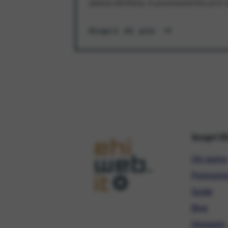
aderisci all'offerta. In promozione fino al 3
Scopri di più
Scopri E
Chi siamo
Promozio
Guide
Blog
Glossario