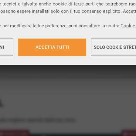
 tecnici e talvolta anche cookie di terze parti che potrebbero racco
ione.
 possono essere installati solo con il tuo consenso esplicito. Accet
 per modificare le tue preferenze, puoi consultare la nostra
Cookie 
NI
ACCETTA TUTTI
SOLO COOKIE STRE
Maggiori 
Maggiori 
L
lla migliore velocità dalla tua zona.
PROMOZIONE
PRO