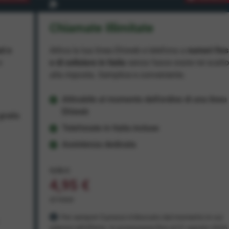
Chiamate Illimitate
ad e
Attiva la tua linea Ehiweb e telefona a
numeri fiss
e
e di cellulare in Italia
senza fasce orarie né scatt
alla risposta. Semplice e conveniente.
Attivabile al momento dell'ordine di una linea
Ehiweb
ratis
Telefonate in Italia incluse
Assistenza dedicata
9,95 €
4,95 €
al mese
Per sempre! Il prezzo è bloccato dal momento in cui
aderisci all'offerta. In promozione fino al 31 agosto 2026