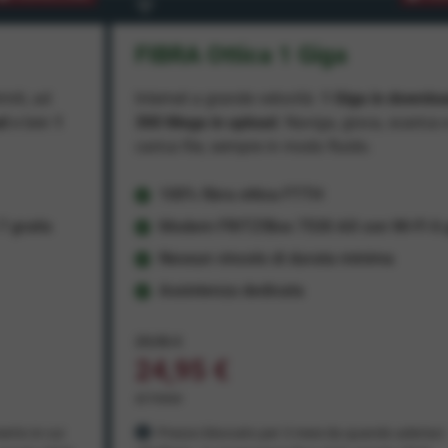
FIBRA Ottica 1 Giga
miti, ad
Internet a grande velocità:
1 Giga in downlo
ad
e ben
1
300 Mega in upload
. Naviga, gioca, scarica 
carica file, sempre in modo fluido.
100% fibra ottica FTTH
 gratis
Modem FRITZ!Box 7530 AX con Wi-Fi 6 g
Nessun vincolo di durata minima
Assistenza dedicata
29,95 €
24,95 €
al mese
ento in cui
Prezzo bloccato per 3 mesi da quando aderisci