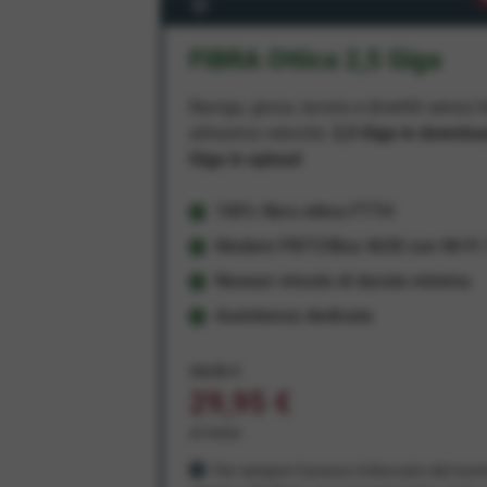
FIBRA Ottica 2,5 Giga
Naviga, gioca, lavora e divertiti senza li
altissima velocità:
2,5 Giga in downlo
Giga in upload
100% fibra ottica FTTH
Modem FRITZ!Box 4630 con Wi-Fi 7
Nessun vincolo di durata minima
Assistenza dedicata
34,95 €
29,95 €
al mese
Per sempre! Il prezzo è bloccato dal mom