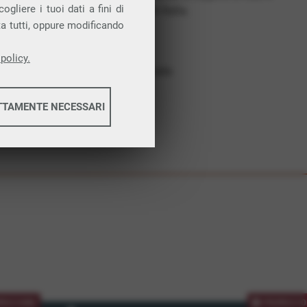
gliere i tuoi dati a fini di
costruiamo futuro. In Italia.
ta tutti, oppure modificando
Affidabilità
Nessun vincolo
policy.
Assistenza dedicata
TTAMENTE NECESSARI
informazioni
informazioni
MOZIONE
PROMOZIO