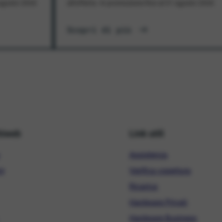
1 agosto 2026
all'offerta. In promozione fino al 31 agosto 2026
Scopri di più
hiweb
Link utili
Assistenza
ni
Verifica copertura
Ricarica
Hardware Privati
Hardware Business