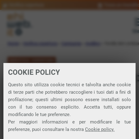
Verifica copertura
Trova un rivendit
Me
Home
»
Verifica copertura
»
Campania
»
Avellino
»
Torella dei Lomba
VERIFICA COPERTURA
COOKIE POLICY
FIBRA a Torella de
Questo sito utilizza cookie tecnici e talvolta anche cookie
Lombardi
di terze parti che potrebbero raccogliere i tuoi dati a fini di
profilazione; questi ultimi possono essere installati solo
con il tuo consenso esplicito. Accetta tutti, oppure
Verifica la copertura di Fibra Ottica nel
modificando le tue preferenze.
Per maggiori informazioni e per modificare le tue
comune di Torella dei Lombardi
preferenze, puoi consultare la nostra
Cookie policy.