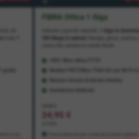
FIBRA Ottica 1 Giga
miti, ad
Internet a grande velocità:
1 Giga in downlo
ad
e ben
1
300 Mega in upload
. Naviga, gioca, scarica 
carica file, sempre in modo fluido.
100% fibra ottica FTTH
 gratis
Modem FRITZ!Box 7530 AX con Wi-Fi 6 g
Nessun vincolo di durata minima
Assistenza dedicata
29,95 €
24,95 €
al mese
ento in cui
Prezzo bloccato per 3 mesi da quando aderisci