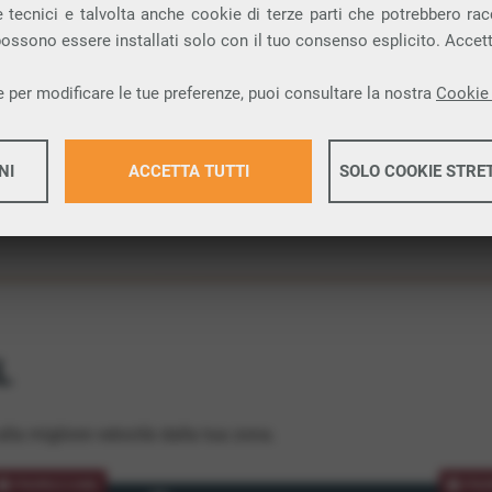
 tecnici e talvolta anche cookie di terze parti che potrebbero racco
ione.
 possono essere installati solo con il tuo consenso esplicito. Accet
 per modificare le tue preferenze, puoi consultare la nostra
Cookie 
NI
ACCETTA TUTTI
SOLO COOKIE STRE
Maggiori 
Maggiori 
L
lla migliore velocità dalla tua zona.
PROMOZIONE
PRO