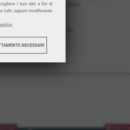
gliere i tuoi dati a fini di
costruiamo futuro. In Italia.
ta tutti, oppure modificando
Affidabilità
Nessun vincolo
policy.
Assistenza dedicata
TTAMENTE NECESSARI
informazioni
informazioni
MOZIONE
PROMOZIO