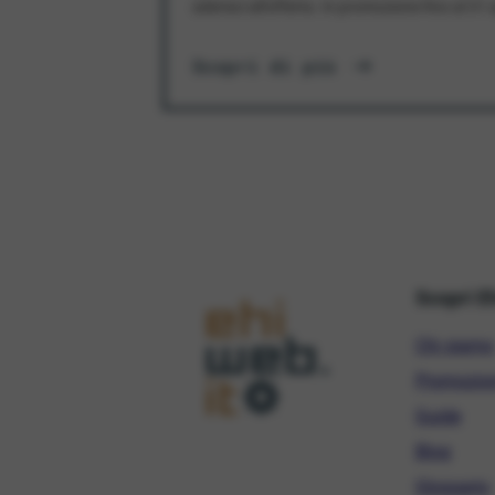
aderisci all'offerta. In promozione fino al 3
Scopri di più
Scopri E
Chi siamo
Promozio
Guide
Blog
Glossario