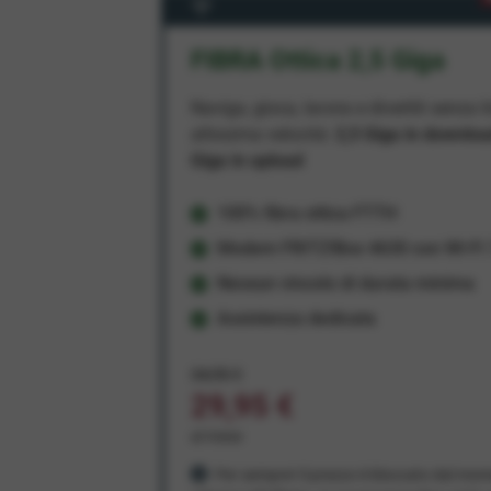
FIBRA Ottica 2,5 Giga
Naviga, gioca, lavora e divertiti senza li
altissima velocità:
2,5 Giga in downlo
Giga in upload
100% fibra ottica FTTH
Modem FRITZ!Box 4630 con Wi-Fi 7
Nessun vincolo di durata minima
Assistenza dedicata
34,95 €
29,95 €
al mese
Per sempre! Il prezzo è bloccato dal mom