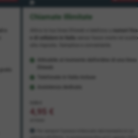
Chiamate Illimitate
ad e
Attiva la tua linea Ehiweb e telefona a
numeri fiss
e
e di cellulare in Italia
senza fasce orarie né scatt
alla risposta. Semplice e conveniente.
Attivabile al momento dell'ordine di una linea
Ehiweb
ratis
Telefonate in Italia incluse
Assistenza dedicata
9,95 €
4,95 €
al mese
Per sempre! Il prezzo è bloccato dal momento in cui
aderisci all'offerta. In promozione fino al 31 agosto 2026