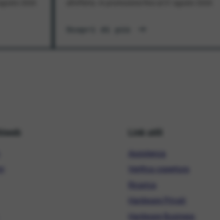
1 agosto 2026
all'offerta. In promozione fino al 31 agosto 2026
Scopri di più
hiweb
Link utili
Assistenza
ni
Verifica copertura
Ricarica
Hardware Privati
Hardware Business