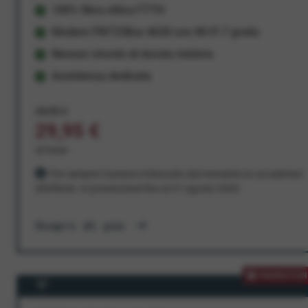
100% fibra ottica FTTH
Modem FRITZ!Box 4630 con Wi-Fi 7 gratis
Nessun vincolo di durata minima
Assistenza dedicata
34,95 €
29,95 €
al mese
Per sempre! Il prezzo è bloccato dal momento in cui aderisci
all'offerta. In promozione fino al 31 agosto 2026
Scopri di più
PROMOZION