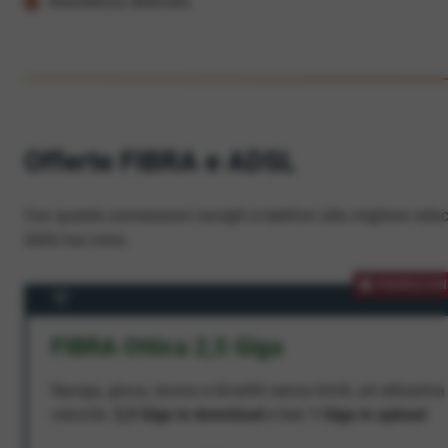
Assistenza dedicata
Offerte FIBRA e ADSL
Con queste connessioni navighi e telefoni alla migliore veloc
dalla tua zona.
PROMOZION
FIBRA Ottica 2,5 Giga
Naviga, gioca, lavora e divertiti senza limiti, ad altissima
velocità:
2,5 Giga in download
e ben
1 Giga in upload