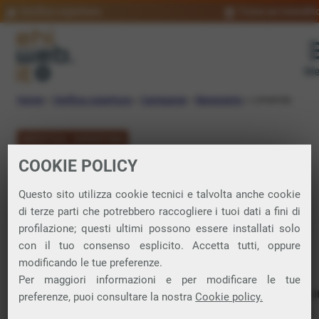
Verifica copertura
Trova un rivendit
Me
Home
»
Verifica copertura
»
Campania
»
Benevento
»
Limatola
VERIFICA COPERTURA
COOKIE POLICY
FIBRA a Limatola
Questo sito utilizza cookie tecnici e talvolta anche cookie
di terze parti che potrebbero raccogliere i tuoi dati a fini di
Verifica la copertura di Fibra Ottica nel
profilazione; questi ultimi possono essere installati solo
con il tuo consenso esplicito. Accetta tutti, oppure
comune di Limatola
modificando le tue preferenze.
Per maggiori informazioni e per modificare le tue
In questa pagina puoi verificare dove si può attivare 
preferenze, puoi consultare la nostra
Cookie policy.
connessione internet FIBRA nella città di Limatola in