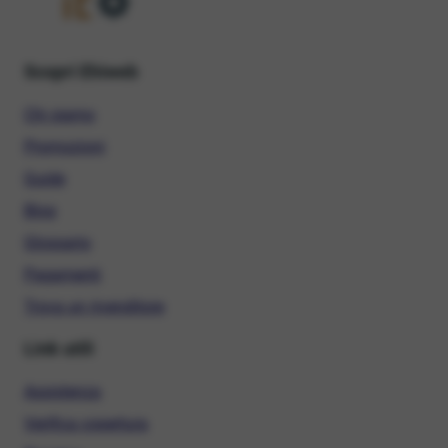
Scopri Ehiweb
Chi siamo
Promozioni
Guide
Blog
Glossario
Pagamenti
Trova un rivenditore
Link utili
Assistenza
Verifica copertura