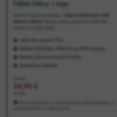
FIBRA Ottica 1 Giga
Internet a grande velocità:
1 Giga in download e 300
Mega in upload
. Naviga, gioca, scarica e carica file,
sempre in modo fluido.
100% fibra ottica FTTH
Modem FRITZ!Box 7530 AX con Wi-Fi 6 gratis
Nessun vincolo di durata minima
Assistenza dedicata
29,95 €
24,95 €
al mese
Prezzo bloccato per 3 mesi da quando aderisci all'offerta. In
promozione fino al 31 agosto 2026