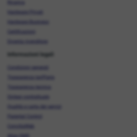
Ricarica
Hardware Privati
Hardware Business
Certificazioni
Diventa rivenditore
Informazioni legali
Condizioni generali
Trasparenza tariffaria
Trasparenza tecnica
Sintesi contrattuale
Qualità e carta dei servizi
Parental Control
ConciliaWeb
Alias SMS