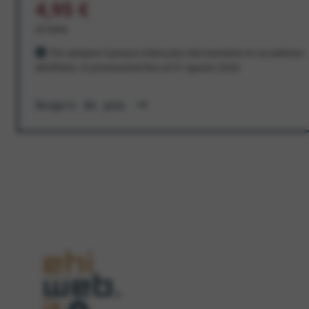
4,95 €
al mese
Per sempre! Il prezzo è bloccato dal momento in cui aderisci
all'offerta. In promozione fino al 31 agosto 2026
Scopri di più