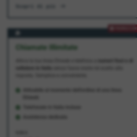
Scopri di più
PROMOZION
Chiamate Illimitate
Attiva la tua linea Ehiweb e telefona a
numeri fissi e di
cellulare in Italia
senza fasce orarie né scatto alla
risposta. Semplice e conveniente.
Attivabile al momento dell'ordine di una linea
Ehiweb
Telefonate in Italia incluse
Assistenza dedicata
9,95 €